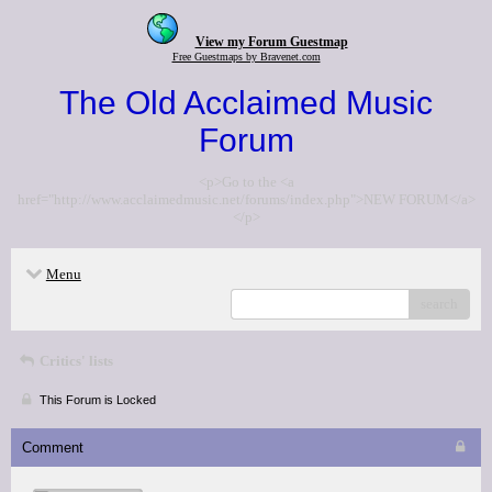
View my Forum Guestmap
Free Guestmaps by Bravenet.com
The Old Acclaimed Music
Forum
<p>Go to the <a
href="http://www.acclaimedmusic.net/forums/index.php">NEW FORUM</a>
</p>
Menu
search
Critics' lists
This Forum is Locked
Comment