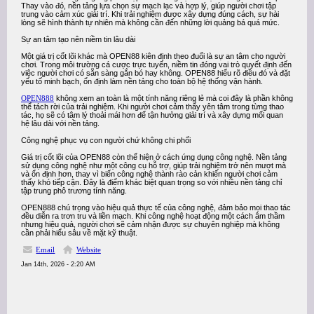
Thay vào đó, nền tảng lựa chọn sự mạch lạc và hợp lý, giúp người chơi tập
trung vào cảm xúc giải trí. Khi trải nghiệm được xây dựng đúng cách, sự hài
lòng sẽ hình thành tự nhiên mà không cần đến những lời quảng bá quá mức.
Sự an tâm tạo nên niềm tin lâu dài
Một giá trị cốt lõi khác mà OPEN88 kiên định theo đuổi là sự an tâm cho người
chơi. Trong môi trường cá cược trực tuyến, niềm tin đóng vai trò quyết định đến
việc người chơi có sẵn sàng gắn bó hay không. OPEN88 hiểu rõ điều đó và đặt
yếu tố minh bạch, ổn định làm nền tảng cho toàn bộ hệ thống vận hành.
OPEN888
không xem an toàn là một tính năng riêng lẻ mà coi đây là phần không
thể tách rời của trải nghiệm. Khi người chơi cảm thấy yên tâm trong từng thao
tác, họ sẽ có tâm lý thoải mái hơn để tận hưởng giải trí và xây dựng mối quan
hệ lâu dài với nền tảng.
Công nghệ phục vụ con người chứ không chi phối
Giá trị cốt lõi của OPEN88 còn thể hiện ở cách ứng dụng công nghệ. Nền tảng
sử dụng công nghệ như một công cụ hỗ trợ, giúp trải nghiệm trở nên mượt mà
và ổn định hơn, thay vì biến công nghệ thành rào cản khiến người chơi cảm
thấy khó tiếp cận. Đây là điểm khác biệt quan trọng so với nhiều nền tảng chỉ
tập trung phô trương tính năng.
OPEN888 chú trọng vào hiệu quả thực tế của công nghệ, đảm bảo mọi thao tác
đều diễn ra trơn tru và liền mạch. Khi công nghệ hoạt động một cách âm thầm
nhưng hiệu quả, người chơi sẽ cảm nhận được sự chuyên nghiệp mà không
cần phải hiểu sâu về mặt kỹ thuật.
Email
Website
Jan 14th, 2026 - 2:20 AM