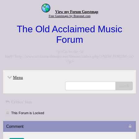
View my Forum Guestmap
Free Guestmaps by Bravenet.com
The Old Acclaimed Music
Forum
<p>Go to the <a
href="http://www.acclaimedmusic.net/forums/index.php">NEW FORUM</a>
</p>
Menu
search
Critics' lists
This Forum is Locked
Comment