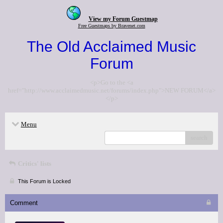
View my Forum Guestmap
Free Guestmaps by Bravenet.com
The Old Acclaimed Music
Forum
<p>Go to the <a
href="http://www.acclaimedmusic.net/forums/index.php">NEW FORUM</a>
</p>
Menu
search
Critics' lists
This Forum is Locked
Comment