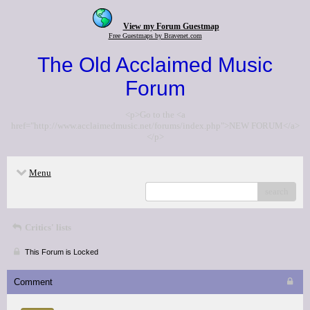
View my Forum Guestmap
Free Guestmaps by Bravenet.com
The Old Acclaimed Music
Forum
<p>Go to the <a
href="http://www.acclaimedmusic.net/forums/index.php">NEW FORUM</a>
</p>
Menu
search
Critics' lists
This Forum is Locked
Comment