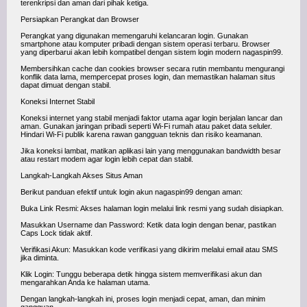
terenkripsi dan aman dari pihak ketiga.
Persiapkan Perangkat dan Browser
Perangkat yang digunakan memengaruhi kelancaran login. Gunakan
smartphone atau komputer pribadi dengan sistem operasi terbaru. Browser
yang diperbarui akan lebih kompatibel dengan sistem login modern nagaspin99.
Membersihkan cache dan cookies browser secara rutin membantu mengurangi
konflik data lama, mempercepat proses login, dan memastikan halaman situs
dapat dimuat dengan stabil.
Koneksi Internet Stabil
Koneksi internet yang stabil menjadi faktor utama agar login berjalan lancar dan
aman. Gunakan jaringan pribadi seperti Wi-Fi rumah atau paket data seluler.
Hindari Wi-Fi publik karena rawan gangguan teknis dan risiko keamanan.
Jika koneksi lambat, matikan aplikasi lain yang menggunakan bandwidth besar
atau restart modem agar login lebih cepat dan stabil.
Langkah-Langkah Akses Situs Aman
Berikut panduan efektif untuk login akun nagaspin99 dengan aman:
Buka Link Resmi: Akses halaman login melalui link resmi yang sudah disiapkan.
Masukkan Username dan Password: Ketik data login dengan benar, pastikan
Caps Lock tidak aktif.
Verifikasi Akun: Masukkan kode verifikasi yang dikirim melalui email atau SMS
jika diminta.
Klik Login: Tunggu beberapa detik hingga sistem memverifikasi akun dan
mengarahkan Anda ke halaman utama.
Dengan langkah-langkah ini, proses login menjadi cepat, aman, dan minim