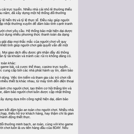
 cái trực tuyến. Nhiều nhà cái nhỏ lẻ thường thiếu
 lâu năm, đã xây dựng một hệ thống đổi thưởng
lệ hiển thị và tỷ lệ thực tế. Điều này giúp người
cập nhật thường xuyên để đảm bảo tính cạnh tranh
gười chơi yêu cầu. Hệ thống bảo mật hiện đại được
c sử dụng nhiều phương thức thanh toán đa dạng
 giải đáp mọi thắc mắc của người chơi về quy
iệt tình giúp người chơi giải quyết vấn đề một
g. Mọi giao dịch đều được ghi nhận đầy đủ thông
ản lý tài khoản và tránh các rủi ro không đáng có.
 toàn khác:
 game bài, cá cược thể thao, casino trực tuyến…
c cung cấp bởi các nhà phát hành uy tín, đảm bảo
i dùng. Việc tìm kiếm và tham gia các trò chơi rất
iều thiết bị khác nhau, từ máy tính đến điện thoại
nh cho người chơi, tạo thêm cơ hội thắng lớn và
te, đảm bảo người chơi luôn được cập nhật thông
xây dựng dựa trên công nghệ hiện đại, đảm bảo
 cam kết đảm bảo an toàn cho người chơi. Nhiều nhà
hạp, thiếu hỗ trợ khách hàng, hay thậm chí là gian
hành động thiết thực.
 đổi thưởng minh bạch, an toàn, cùng với kho game
ời chơi luôn là ưu tiên hàng đầu của 8DAY. Nếu