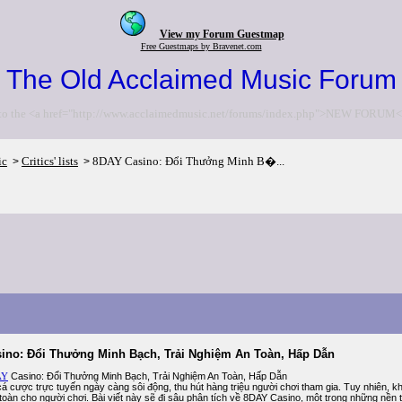
View my Forum Guestmap
Free Guestmaps by Bravenet.com
The Old Acclaimed Music Forum
to the <a href="http://www.acclaimedmusic.net/forums/index.php">NEW FORUM<
ic
Critics' lists
8DAY Casino: Đổi Thưởng Minh B�...
>
>
ino: Đổi Thưởng Minh Bạch, Trải Nghiệm An Toàn, Hấp Dẫn
AY
Casino: Đổi Thưởng Minh Bạch, Trải Nghiệm An Toàn, Hấp Dẫn
cá cược trực tuyến ngày càng sôi động, thu hút hàng triệu người chơi tham gia. Tuy nhiên, 
toàn cho người chơi. Bài viết này sẽ đi sâu phân tích về 8DAY Casino, một trong những nền