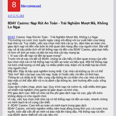
8
8dayvnjpncom1
117.5.71.183
8DAY Casino: Nạp Rút An Toàn - Trải Nghiệm Mượt Mà, Không
Lo Ngại
8DAY
Casino: Nạp Rút An Toàn - Trải Nghiệm Mượt Mà, Không Lo Ngại
Thị trường cá cược trực tuyến ngày càng sôi động với sự xuất hiện của hàng
loạt nhà cái. Tuy nhiên, việc lựa chọn một nhà cái uy tín, đảm bảo an toàn cho
giao dịch nạp rút tiền vẫn luôn là mối quan tâm hàng đầu của người chơi. Bài viết
này sẽ đi sâu phân tích về hệ thống nạp rút tiền của 8DAY Casino, giúp bạn hiểu
rõ hơn về tính an toàn và tiện lợi mà nhà cái này mang lại.
I. Vì sao vấn đề nạp rút tiền lại quan trọng?
Trước khi đi vào chi tiết về 8DAY, chúng ta cần hiểu rõ tầm quan trọng của việc
lựa chọn nhà cái có hệ thống nạp rút tiền an toàn và hiệu quả. Một hệ thống nạp
rút kém chất lượng có thể gây ra nhiều phiền toái, thậm chí là thiệt hại tài chính
cho người chơi:
Mất tiền: Đây là hậu quả nghiêm trọng nhất. Các nhà cái không uy tín có thể
"bốc hơi" tiền của bạn sau khi nạp, hoặc trì hoãn việc rút tiền vô thời hạn.
Thông tin cá nhân bị lộ: Việc cung cấp thông tin cá nhân cho các nhà cái kém
bảo mật có thể dẫn đến rủi ro bị đánh cắp thông tin, ảnh hưởng đến cuộc sống
cá nhân.
Giao dịch chậm chạp, phức tạp: Quy trình nạp rút rườm rà, mất nhiều thời gian
sẽ khiến trải nghiệm chơi game bị gián đoạn và khó chịu.
Phí giao dịch cao: Một số nhà cái thu phí giao dịch nạp rút cao, gây tốn kém
không đáng có cho người chơi.
Vì vậy, việc lựa chọn một nhà cái có hệ thống nạp rút tiền an toàn, nhanh chóng
và minh bạch là vô cùng cần thiết.
II. 8DAY Casino: Cam kết an toàn và minh bạch trong giao dịch
8DAY Casino, với kinh nghiệm nhiều năm hoạt động trong lĩnh vực cá cược trực
tuyến, luôn đặt vấn đề an ninh và bảo mật lên hàng đầu. Hệ thống nạp rút tiền
của 8DAY được thiết kế với các tiêu chí: