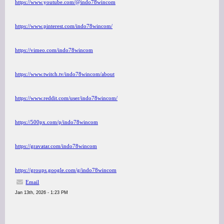
https://www.youtube.com/@indo78wincom
https://www.pinterest.com/indo78wincom/
https://vimeo.com/indo78wincom
https://www.twitch.tv/indo78wincom/about
https://www.reddit.com/user/indo78wincom/
https://500px.com/p/indo78wincom
https://gravatar.com/indo78wincom
https://groups.google.com/g/indo78wincom
Email
Jan 13th, 2026 - 1:23 PM