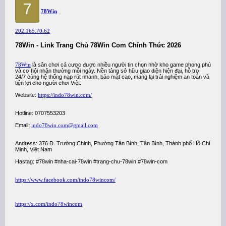
7
78Win
202.165.70.62
78Win - Link Trang Chủ 78Win Com Chính Thức 2026
78Win
là sân chơi cá cược được nhiều người tin chọn nhờ kho game phong phú
và cơ hội nhận thưởng mỗi ngày. Nền tảng sở hữu giao diện hiện đại, hỗ trợ
24/7 cùng hệ thống nạp rút nhanh, bảo mật cao, mang lại trải nghiệm an toàn và
tiện lợi cho người chơi Việt.
Website:
https://indo78win.com/
Hotline: 0707553203
Email:
indo78win.com@gmail.com
Andress: 376 Đ. Trường Chinh, Phường Tân Bình, Tân Bình, Thành phố Hồ Chí
Minh, Việt Nam
Hastag: #78win #nha-cai-78win #trang-chu-78win #78win-com
https://www.facebook.com/indo78wincom/
https://x.com/indo78wincom