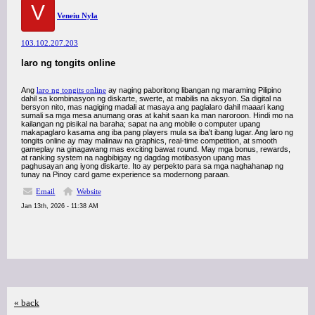
V
Veneiu Nyla
103.102.207.203
laro ng tongits online
Ang
laro ng tongits online
ay naging paboritong libangan ng maraming Pilipino
dahil sa kombinasyon ng diskarte, swerte, at mabilis na aksyon. Sa digital na
bersyon nito, mas nagiging madali at masaya ang paglalaro dahil maaari kang
sumali sa mga mesa anumang oras at kahit saan ka man naroroon. Hindi mo na
kailangan ng pisikal na baraha; sapat na ang mobile o computer upang
makapaglaro kasama ang iba pang players mula sa iba't ibang lugar. Ang laro ng
tongits online ay may malinaw na graphics, real-time competition, at smooth
gameplay na ginagawang mas exciting bawat round. May mga bonus, rewards,
at ranking system na nagbibigay ng dagdag motibasyon upang mas
paghusayan ang iyong diskarte. Ito ay perpekto para sa mga naghahanap ng
tunay na Pinoy card game experience sa modernong paraan.
Email
Website
Jan 13th, 2026 - 11:38 AM
« back