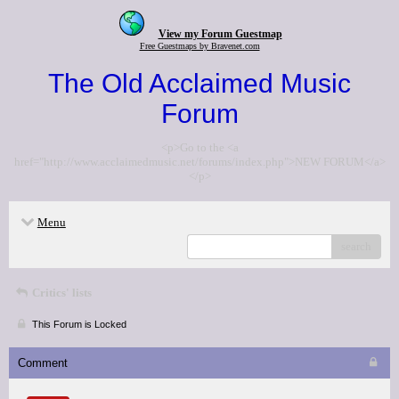
View my Forum Guestmap
Free Guestmaps by Bravenet.com
The Old Acclaimed Music
Forum
<p>Go to the <a
href="http://www.acclaimedmusic.net/forums/index.php">NEW FORUM</a>
</p>
Menu
search
Critics' lists
This Forum is Locked
Comment