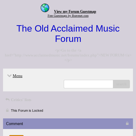
View my Forum Guestmap
Free Guestmaps by Bravenet.com
The Old Acclaimed Music
Forum
<p>Go to the <a
href="http://www.acclaimedmusic.net/forums/index.php">NEW FORUM</a>
</p>
Menu
search
Critics' lists
This Forum is Locked
Comment