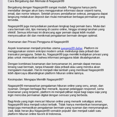
Cara Bergabung dan Memulai di Nagaspin99
Bergabung dengan Nagaspin99 sangat mudah. Pengguna hanya perlu
mendaftar dengan akun baru menggunakan informasi dasar seperti nama,
email, dan nomor telepon. Setelah proses pendaftaran selesai, pengguna dapat
langsung melakukan deposit dan mulai memainkan berbagai permainan yang
tersedia.
Nagaspin99 juga menyediakan panduan lengkap bagi pemain baru. Mulai dari
cara bermain slot, tips menang di casino online, hingga strategi taruhan yang
efektif. Semua informasi ini dirancang agar pemain dapat lebih mudah
menyesuaikan diri dan menikmati pengalaman bermain dengan optimal.
Keamanan dan Privasi Pengguna di Nagaspin99
Aspek keamanan menjadi prioritas utama
nagaspin99 daftar
. Platform ini
menggunakan sistem enkripsi modern untuk melindungi data pribadi dan
transaksi pengguna. Selain itu, Nagaspin99 juga memiliki kebijakan privasi yang
jelas untuk memastikan bahwa informasi pengguna tidak disalahgunakan.
Dengan kombinasi keamanan dan kenyamanan ini, pemain dapat merasa
tenang saat bermain, tanpa khawatir data pribadi atau uang mereka akan
mengalami masalah. Hal ini menjadi nilai tambah yang membuat Nagaspin99
lebih dipercaya dibandingkan platform hiburan online lainnya.
Kesimpulan: Mengapa Memilih Nagaspin99?
Nagaspin99 menawarkan pengalaman hiburan online yang seru, aman, dan
nyaman. Dengan berbagai fitur menarik, layanan pelanggan responsif, serta
keamanan yang terjamin, platform ini menjadi pilihan tepat bagi siapa saja yang
ingin mencoba permainan digital dengan sensasi yang berbeda.
Bagi Anda yang ingin mencari hiburan online yang menarik sekaligus aman,
Nagaspin99 bisa menjadi solusi terbaik. Tidak hanya memberikan kesenangan,
tetapi juga memastikan pengalaman bermain yang nyaman dan menyenangkan.
Jadi, tidak heran jika Nagaspin99 semakin populer dan menjadi salah satu
platform hiburan online favorit di Indonesia.