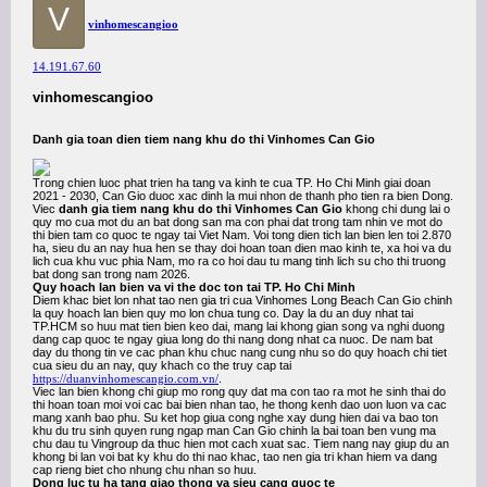
V
vinhomescangioo
14.191.67.60
vinhomescangioo
Danh gia toan dien tiem nang khu do thi Vinhomes Can Gio
Trong chien luoc phat trien ha tang va kinh te cua TP. Ho Chi Minh giai doan
2021 - 2030, Can Gio duoc xac dinh la mui nhon de thanh pho tien ra bien Dong.
Viec
danh gia tiem nang khu do thi Vinhomes Can Gio
khong chi dung lai o
quy mo cua mot du an bat dong san ma con phai dat trong tam nhin ve mot do
thi bien tam co quoc te ngay tai Viet Nam. Voi tong dien tich lan bien len toi 2.870
ha, sieu du an nay hua hen se thay doi hoan toan dien mao kinh te, xa hoi va du
lich cua khu vuc phia Nam, mo ra co hoi dau tu mang tinh lich su cho thi truong
bat dong san trong nam 2026.
Quy hoach lan bien va vi the doc ton tai TP. Ho Chi Minh
Diem khac biet lon nhat tao nen gia tri cua Vinhomes Long Beach Can Gio chinh
la quy hoach lan bien quy mo lon chua tung co. Day la du an duy nhat tai
TP.HCM so huu mat tien bien keo dai, mang lai khong gian song va nghi duong
dang cap quoc te ngay giua long do thi nang dong nhat ca nuoc. De nam bat
day du thong tin ve cac phan khu chuc nang cung nhu so do quy hoach chi tiet
cua sieu du an nay, quy khach co the truy cap tai
https://duanvinhomescangio.com.vn/
.
Viec lan bien khong chi giup mo rong quy dat ma con tao ra mot he sinh thai do
thi hoan toan moi voi cac bai bien nhan tao, he thong kenh dao uon luon va cac
mang xanh bao phu. Su ket hop giua cong nghe xay dung hien dai va bao ton
khu du tru sinh quyen rung ngap man Can Gio chinh la bai toan ben vung ma
chu dau tu Vingroup da thuc hien mot cach xuat sac. Tiem nang nay giup du an
khong bi lan voi bat ky khu do thi nao khac, tao nen gia tri khan hiem va dang
cap rieng biet cho nhung chu nhan so huu.
Dong luc tu ha tang giao thong va sieu cang quoc te