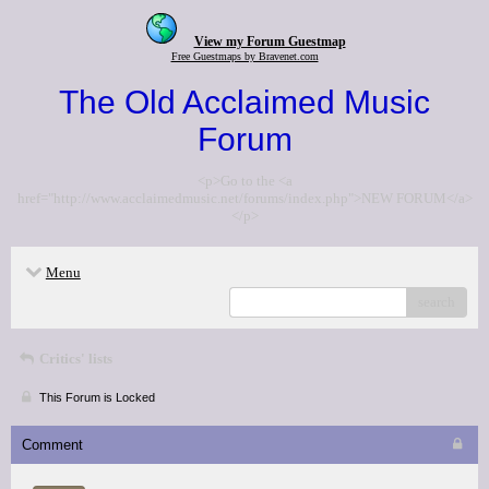
View my Forum Guestmap
Free Guestmaps by Bravenet.com
The Old Acclaimed Music
Forum
<p>Go to the <a
href="http://www.acclaimedmusic.net/forums/index.php">NEW FORUM</a>
</p>
Menu
search
Critics' lists
This Forum is Locked
Comment