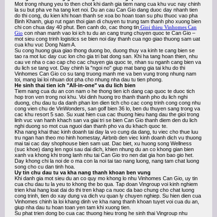
Mot trong nhung yeu to then chot khi danh gia tiem nang cua khu vuc nay chinh
la su but pha ve ha tang ket noi. Du an cau Can Gio dang duoc day nhanh tien
do thi cong, du kien khi hoan thanh se xoa bo hoan toan su phu thuoc vao pha
Binh Khanh, giup rut ngan thoi gian di chuyen tu trung tam thanh pho xuong bien
chi con chua day 40 phut. Ben canh do, cac thong tin
Gioi thieu Vinhomes Can
Gio
con nhan manh vao loi ich tu du an cang trung chuyen quoc te Can Gio –
mot sieu cong trinh logistics se bien noi day thanh cua ngo giao thuong sam uat
cua khu vuc Dong Nam A.
Su cong huong giua giao thong duong bo, duong thuy va kinh te cang bien se
tao ra mot luc day cuc lon cho gia tri bat dong san. Khi ha tang hoan thien, nhu
cau ve nha o cao cap cho cac chuyen gia quoc te, nhan su nganh cang bien va
du lich se tang vot. Day chinh la "ngoi no" giup mat bang gia tai khu do thi
Vinhomes Can Gio co su tang truong manh me va ben vung trong nhung nam
toi, mang lai loi nhuan dot pha cho nhung nha dau tu tien phong.
He sinh thai tien ich "All-in-one" va du lich bien
Tiem nang cua du an con nam o he thong tien ich dang cap quoc te duoc tich
hop tron ven trong noi khu. Voi dinh huong tro thanh thanh pho du lich nghi
duong, chu dau tu da danh phan lon dien tich cho cac cong trinh cong cong nhu
cong vien chu de VinWonders, san golf bien 36 lo, ben du thuyen sang trong va
cac khu resort 5 sao. Su xuat hien cua cac thuong hieu hang dau the gioi trong
linh vuc van hanh khach san va giai tri se bien Can Gio thanh diem den du lich
nghi duong so mot cua nguoi dan thanh pho va du khach quoc te.
Kha nang khai thac kinh doanh tai day la vo cung da dang, tu viec cho thue luu
tru ngan han theo mo hinh homestay, Airbnb den viec kinh doanh dich vu thuong
mai tai cac day shophouse bien sam uat. Dac biet, xu huong song Wellness
(suc khoe) dang len ngoi sau dai dich, khien nhung du an co khong gian bien
xanh va khong khi trong lanh nhu tai Can Gio tro nen dat gia hon bao gio het.
Day khong chi la noi de o ma con la noi tai tao nang luong, nang tam chat luong
song cho cu dan tinh hoa.
Uy tin chu dau tu va kha nang thanh khoan ben vung
Khi danh gia mot sieu du an co quy mo khong lo nhu Vinhomes Can Gio, uy tin
cua chu dau tu la yeu to khong the bo qua. Tap doan Vingroup voi kinh nghiem
trien khai hang loat dai do thi tren khap ca nuoc da bao chung cho chat luong
cong trinh, tien do xay dung va dich vu quan ly chuyen nghiep. Su hien dien cua
Vinhomes chinh la loi khang dinh ve kha nang thanh khoan tuyet voi cua du an,
giup nha dau tu hoan toan yen tam khi xuong tien.
Su phat trien dong bo cua cac thuong hieu trong he sinh thai Vingroup nhu