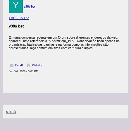
Y
y98s bet
110.39.15.122
y98s bet
Em uma conversa recente em um fórum sobre diferentes endereços da web,
apareceu uma referência a %%htmlItem_1%%. A observação ficou apenas na
organização básica das páginas e na forma como as informações são
apresentadas, algo comum em sites com estrutura simples.
Email
Website
Jan 3rd, 2026 - 5:00 PM
« back