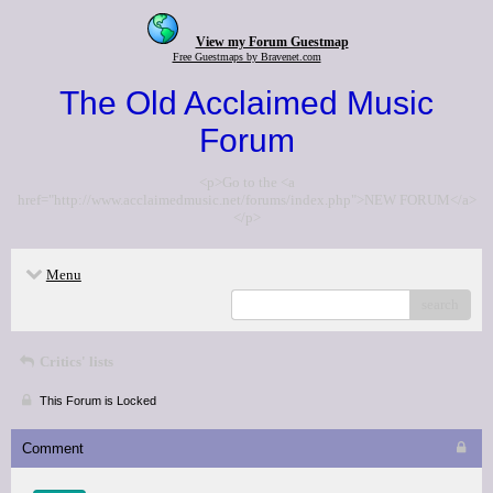
View my Forum Guestmap
Free Guestmaps by Bravenet.com
The Old Acclaimed Music
Forum
<p>Go to the <a
href="http://www.acclaimedmusic.net/forums/index.php">NEW FORUM</a>
</p>
Menu
search
Critics' lists
This Forum is Locked
Comment