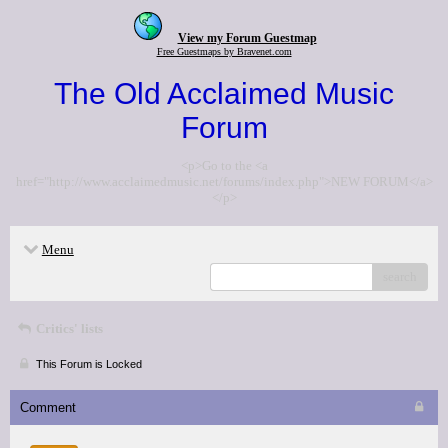
View my Forum Guestmap
Free Guestmaps by Bravenet.com
The Old Acclaimed Music
Forum
<p>Go to the <a
href="http://www.acclaimedmusic.net/forums/index.php">NEW FORUM</a>
</p>
Menu
search
Critics' lists
This Forum is Locked
Comment