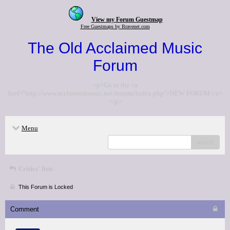
View my Forum Guestmap
Free Guestmaps by Bravenet.com
The Old Acclaimed Music
Forum
<p>Go to the <a
href="http://www.acclaimedmusic.net/forums/index.php">NEW FORUM</a>
</p>
Menu
search
Critics' lists
This Forum is Locked
Comment