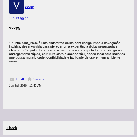
V
vvvpg
110.37.90.29
vvvpg
%%htmlItem_1%% é uma plataforma online com design limpo e navegação
intuitiva, desenvolvida para oferecer uma experiência digital organizada e
eficiente. Compatível com dispositivos móveis e computadores, o site garante
carregamento rápido, estrutura clara e acesso fácil, sendo ideal para usuários
que buscam praticidade, confiabilidade e facilidade de uso em um ambiente
online.
Email
Website
Jan 3rd, 2026 - 10:45 AM
« back