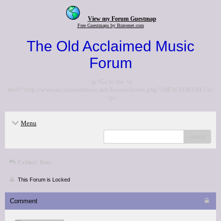
View my Forum Guestmap
Free Guestmaps by Bravenet.com
The Old Acclaimed Music
Forum
<p>Go to the <a
href="http://www.acclaimedmusic.net/forums/index.php">NEW FORUM</a>
</p>
Menu
search
Critics' lists
This Forum is Locked
Comment