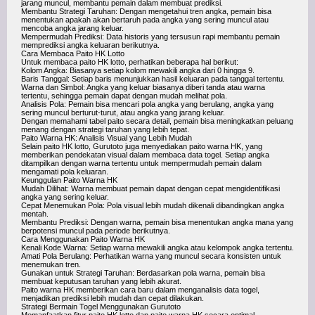
jarang muncul, membantu pemain dalam membuat prediksi.
Membantu Strategi Taruhan: Dengan mengetahui tren angka, pemain bisa
menentukan apakah akan bertaruh pada angka yang sering muncul atau
mencoba angka jarang keluar.
Mempermudah Prediksi: Data historis yang tersusun rapi membantu pemain
memprediksi angka keluaran berikutnya.
Cara Membaca Paito HK Lotto
Untuk membaca paito HK lotto, perhatikan beberapa hal berikut:
Kolom Angka: Biasanya setiap kolom mewakili angka dari 0 hingga 9.
Baris Tanggal: Setiap baris menunjukkan hasil keluaran pada tanggal tertentu.
Warna dan Simbol: Angka yang keluar biasanya diberi tanda atau warna
tertentu, sehingga pemain dapat dengan mudah melihat pola.
Analisis Pola: Pemain bisa mencari pola angka yang berulang, angka yang
sering muncul berturut-turut, atau angka yang jarang keluar.
Dengan memahami tabel paito secara detail, pemain bisa meningkatkan peluang
menang dengan strategi taruhan yang lebih tepat.
Paito Warna HK: Analisis Visual yang Lebih Mudah
Selain paito HK lotto, Gurutoto juga menyediakan paito warna HK, yang
memberikan pendekatan visual dalam membaca data togel. Setiap angka
ditampilkan dengan warna tertentu untuk mempermudah pemain dalam
mengamati pola keluaran.
Keunggulan Paito Warna HK
Mudah Dilihat: Warna membuat pemain dapat dengan cepat mengidentifikasi
angka yang sering keluar.
Cepat Menemukan Pola: Pola visual lebih mudah dikenali dibandingkan angka
mentah.
Membantu Prediksi: Dengan warna, pemain bisa menentukan angka mana yang
berpotensi muncul pada periode berikutnya.
Cara Menggunakan Paito Warna HK
Kenali Kode Warna: Setiap warna mewakili angka atau kelompok angka tertentu.
Amati Pola Berulang: Perhatikan warna yang muncul secara konsisten untuk
menemukan tren.
Gunakan untuk Strategi Taruhan: Berdasarkan pola warna, pemain bisa
membuat keputusan taruhan yang lebih akurat.
Paito warna HK memberikan cara baru dalam menganalisis data togel,
menjadikan prediksi lebih mudah dan cepat dilakukan.
Strategi Bermain Togel Menggunakan Gurutoto