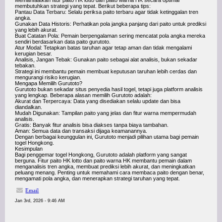
Memanfaatkan fitur paito HK lotto dan paito warna HK secara optimal
membutuhkan strategi yang tepat. Berikut beberapa tips:
Pantau Data Terbaru: Selalu periksa paito terbaru agar tidak ketinggalan tren
angka.
Gunakan Data Historis: Perhatikan pola jangka panjang dari paito untuk prediksi
yang lebih akurat.
Buat Catatan Pola: Pemain berpengalaman sering mencatat pola angka mereka
sendiri berdasarkan data paito gurutoto.
Atur Modal: Tetapkan batas taruhan agar tetap aman dan tidak mengalami
kerugian besar.
Analisis, Jangan Tebak: Gunakan paito sebagai alat analisis, bukan sekadar
tebakan.
Strategi ini membantu pemain membuat keputusan taruhan lebih cerdas dan
mengurangi risiko kerugian.
Mengapa Memilih Gurutoto?
Gurutoto bukan sekadar situs penyedia hasil togel, tetapi juga platform analisis
yang lengkap. Beberapa alasan memilih Gurutoto adalah:
Akurat dan Terpercaya: Data yang disediakan selalu update dan bisa
diandalkan.
Mudah Digunakan: Tampilan paito yang jelas dan fitur warna mempermudah
analisis.
Gratis: Banyak fitur analisis bisa diakses tanpa biaya tambahan.
Aman: Semua data dan transaksi dijaga keamanannya.
Dengan berbagai keunggulan ini, Gurutoto menjadi pilihan utama bagi pemain
togel Hongkong.
Kesimpulan
Bagi penggemar togel Hongkong, Gurutoto adalah platform yang sangat
berguna. Fitur paito HK lotto dan paito warna HK membantu pemain dalam
menganalisis tren angka, membuat prediksi lebih akurat, dan meningkatkan
peluang menang. Penting untuk memahami cara membaca paito dengan benar,
mengamati pola angka, dan menerapkan strategi taruhan yang tepat.
Email
Jan 3rd, 2026 - 9:46 AM