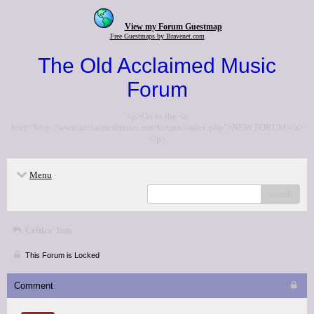
View my Forum Guestmap
Free Guestmaps by Bravenet.com
The Old Acclaimed Music
Forum
<p>Go to the <a
href="http://www.acclaimedmusic.net/forums/index.php">NEW FORUM</a>
</p>
Menu
search
Critics' lists
This Forum is Locked
Comment