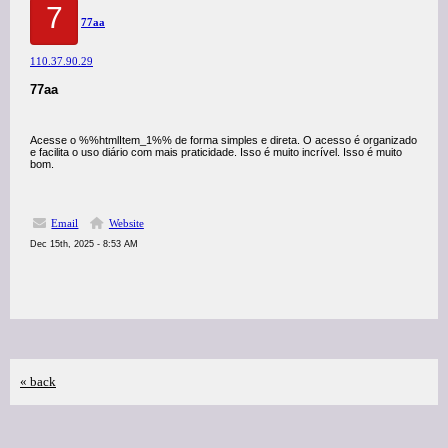
7
77aa
110.37.90.29
77aa
Acesse o %%htmlItem_1%% de forma simples e direta. O acesso é organizado
e facilita o uso diário com mais praticidade. Isso é muito incrível. Isso é muito
bom.
Email
Website
Dec 15th, 2025 - 8:53 AM
« back