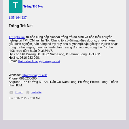
T
Trông Trẻ Net
1.55.164.237
Trông Trẻ Net
Trongtre.net
tự hào cung cấp dịch vụ trông trẻ sơ sinh và bảo mẫu chuyên
nghiệp tại TP.HCM và Hà Nội. Chúng tôi có đội ngũ điều dưỡng, chuyên viên
giàu kinh nghiệm, sẵn sàng hỗ trợ quý phụ huynh với các gói dịch vụ linh hoạt:
trông trẻ ban ngày, theo giờ hành chính, sáng đi chiều về, trông thứ 7 - chủ
nhật, trực đêm hoặc ở lại 24h/7.
Địa chỉ: 148 Đường D1, KDC Nam Long, P. Phước Long, TP.HCM.
Hotline: 0816 233 090.
Email:
Hotrokhachhang@Trongtre.net
.
Website:
https://trongtre.net/
.
Phone: 0816233090.
Address: 148 Đường D1 Khu Dân Cư Nam Long, Phường Phước Long, Thành
phố HCM.
Email
Website
Dec 15th, 2025 - 8:30 AM