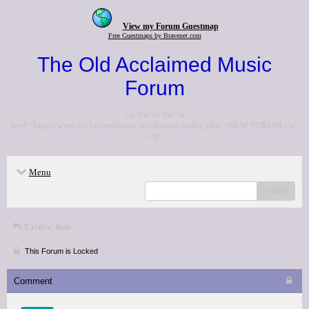
View my Forum Guestmap
Free Guestmaps by Bravenet.com
The Old Acclaimed Music
Forum
<p>Go to the <a
href="http://www.acclaimedmusic.net/forums/index.php">NEW FORUM</a>
</p>
Menu
search
Critics' lists
This Forum is Locked
Comment