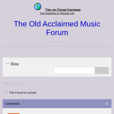
View my Forum Guestmap
Free Guestmaps by Bravenet.com
The Old Acclaimed Music
Forum
<p>Go to the <a
href="http://www.acclaimedmusic.net/forums/index.php">NEW FORUM</a>
</p>
Menu
search
Critics' lists
This Forum is Locked
Comment