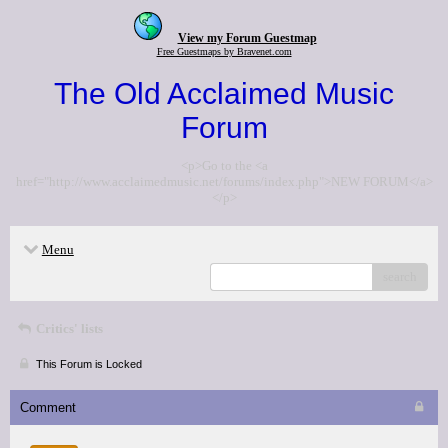
View my Forum Guestmap
Free Guestmaps by Bravenet.com
The Old Acclaimed Music
Forum
<p>Go to the <a
href="http://www.acclaimedmusic.net/forums/index.php">NEW FORUM</a>
</p>
Menu
search
Critics' lists
This Forum is Locked
Comment