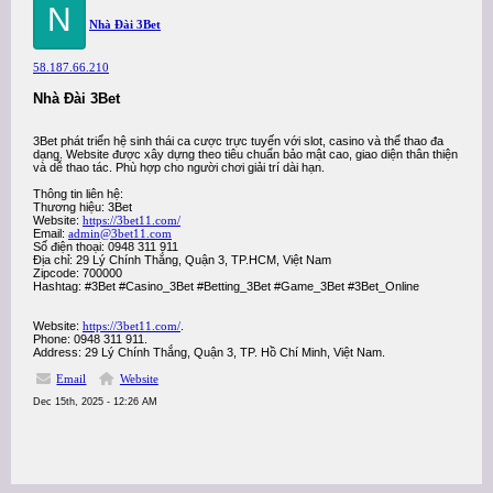
N
Nhà Đài 3Bet
58.187.66.210
Nhà Đài 3Bet
3Bet phát triển hệ sinh thái ca cược trực tuyến với slot, casino và thể thao đa
dạng. Website được xây dựng theo tiêu chuẩn bảo mật cao, giao diện thân thiện
và dễ thao tác. Phù hợp cho người chơi giải trí dài hạn.
Thông tin liên hệ:
Thương hiệu: 3Bet
Website:
https://3bet11.com/
Email:
admin@3bet11.com
Số điện thoại: 0948 311 911
Địa chỉ: 29 Lý Chính Thắng, Quận 3, TP.HCM, Việt Nam
Zipcode: 700000
Hashtag: #3Bet #Casino_3Bet #Betting_3Bet #Game_3Bet #3Bet_Online
Website:
https://3bet11.com/
.
Phone: 0948 311 911.
Address: 29 Lý Chính Thắng, Quận 3, TP. Hồ Chí Minh, Việt Nam.
Email
Website
Dec 15th, 2025 - 12:26 AM