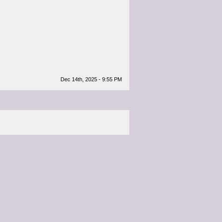
Dec 14th, 2025 - 9:55 PM