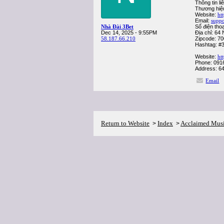
Thông tin li
Thương hiệ
Website:
ht
Email:
supp
Nhà Đài 3Bet
Số điện tho
Dec 14, 2025 - 9:55PM
Địa chỉ: 64
58.187.66.210
Zipcode: 7
Hashtag: #
Website:
ht
Phone: 091
Address: 6
Email
Return to Website
Index
Acclaimed Mus
>
>