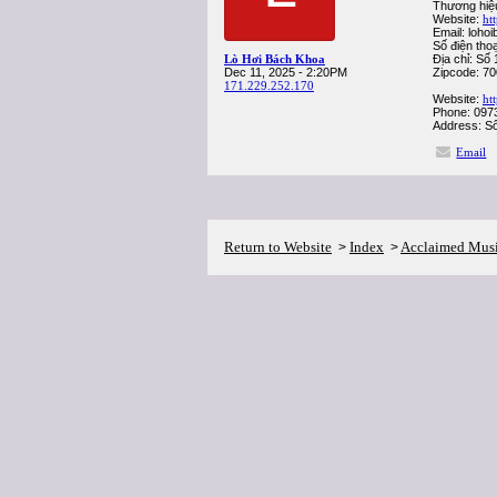
Thương hiệ
Website:
ht
Email: loh
Số điện tho
Lò Hơi Bách Khoa
Địa chỉ: Số
Dec 11, 2025 - 2:20PM
Zipcode: 7
171.229.252.170
Website:
ht
Phone: 097
Address: Số
Email
Return to Website
Index
Acclaimed Mus
>
>