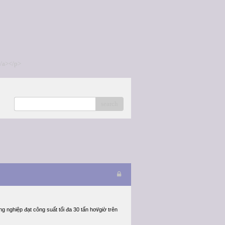
/a></p>
search
ng nghiệp đạt công suất tối đa 30 tấn hơi/giờ trên