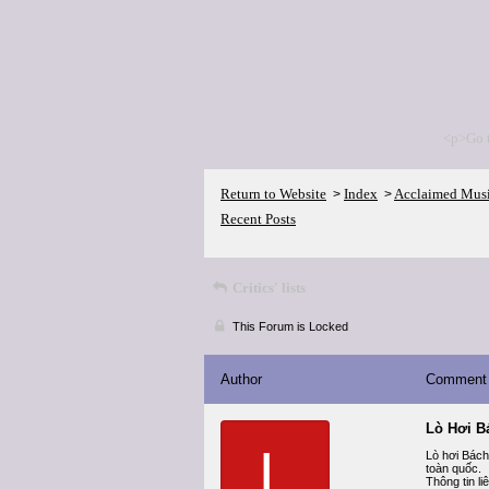
<p>Go 
Return to Website
Index
Acclaimed Mus
>
>
Recent Posts
Critics' lists
This Forum is Locked
Author
Comment
Lò Hơi B
L
Lò hơi Bách 
toàn quốc.
Thông tin li