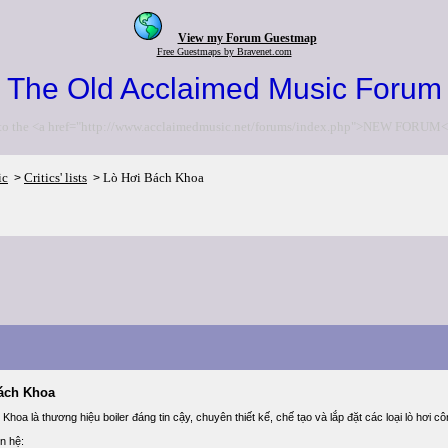
View my Forum Guestmap
Free Guestmaps by Bravenet.com
The Old Acclaimed Music Forum
to the <a href="http://www.acclaimedmusic.net/forums/index.php">NEW FORUM<
ic
Critics' lists
Lò Hơi Bách Khoa
>
>
ách Khoa
Khoa là thương hiệu boiler đáng tin cậy, chuyên thiết kế, chế tạo và lắp đặt các loại lò hơi cô
ên hệ: