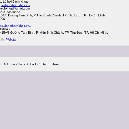
u: Lò hơi Bách Khoa
tps://lohoibachkhoa.vn/
oibachkhoa@gmail.com
ại: 0973840468
 15A/8 Đường Tam Bình, P. Hiệp Bình Chánh, TP. Thủ Đức, TP. Hồ Chí Minh
0000
tps://lohoibachkhoa.vn/
.
3840468.
 15A/8 Đường Tam Bình, P. Hiệp Bình Chánh, TP. Thủ Đức, TP. Hồ Chí Minh.
Website
ic
Critics' lists
Lò Hơi Bách Khoa
>
>