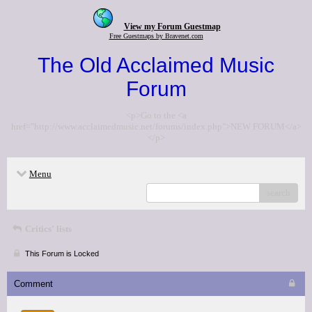
View my Forum Guestmap
Free Guestmaps by Bravenet.com
The Old Acclaimed Music
Forum
<p>Go to the <a
href="http://www.acclaimedmusic.net/forums/index.php">NEW FORUM</a>
</p>
Menu
search
Critics' lists
This Forum is Locked
Comment