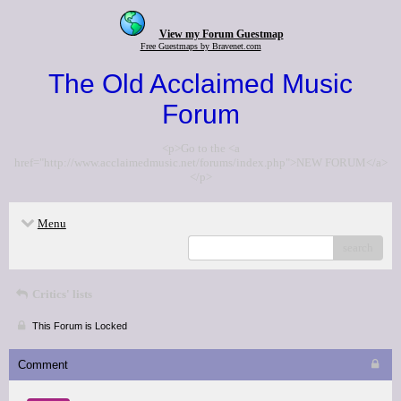
View my Forum Guestmap
Free Guestmaps by Bravenet.com
The Old Acclaimed Music
Forum
<p>Go to the <a
href="http://www.acclaimedmusic.net/forums/index.php">NEW FORUM</a>
</p>
Menu
search
Critics' lists
This Forum is Locked
Comment