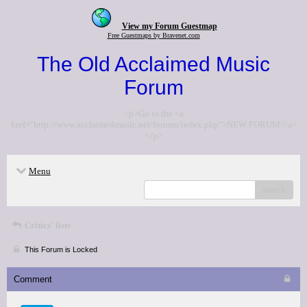
View my Forum Guestmap
Free Guestmaps by Bravenet.com
The Old Acclaimed Music
Forum
<p>Go to the <a
href="http://www.acclaimedmusic.net/forums/index.php">NEW FORUM</a>
</p>
Menu
search
Critics' lists
This Forum is Locked
Comment