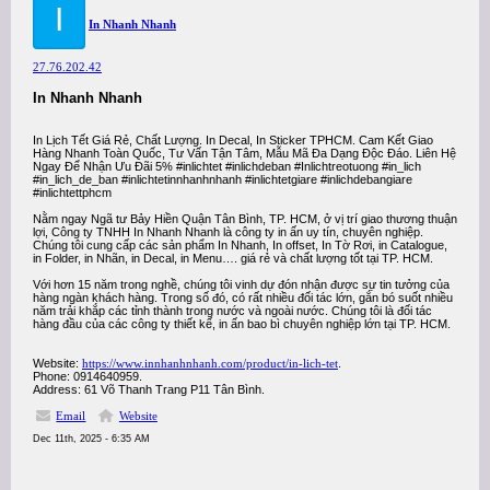
I
In Nhanh Nhanh
27.76.202.42
In Nhanh Nhanh
In Lịch Tết Giá Rẻ, Chất Lượng. In Decal, In Sticker TPHCM. Cam Kết Giao
Hàng Nhanh Toàn Quốc, Tư Vấn Tận Tâm, Mẫu Mã Đa Dạng Độc Đáo. Liên Hệ
Ngay Để Nhận Ưu Đãi 5% #inlichtet #inlichdeban #Inlichtreotuong #in_lich
#in_lich_de_ban #inlichtetinnhanhnhanh #inlichtetgiare #inlichdebangiare
#inlichtettphcm
Nằm ngay Ngã tư Bảy Hiền Quận Tân Bình, TP. HCM, ở vị trí giao thương thuận
lợi, Công ty TNHH In Nhanh Nhanh là công ty in ấn uy tín, chuyên nghiệp.
Chúng tôi cung cấp các sản phẩm In Nhanh, In offset, In Tờ Rơi, in Catalogue,
in Folder, in Nhãn, in Decal, in Menu…. giá rẻ và chất lượng tốt tại TP. HCM.
Với hơn 15 năm trong nghề, chúng tôi vinh dự đón nhận được sự tin tưởng của
hàng ngàn khách hàng. Trong số đó, có rất nhiều đối tác lớn, gắn bó suốt nhiều
năm trải khắp các tỉnh thành trong nước và ngoài nước. Chúng tôi là đối tác
hàng đầu của các công ty thiết kế, in ấn bao bì chuyên nghiệp lớn tại TP. HCM.
Website:
https://www.innhanhnhanh.com/product/in-lich-tet
.
Phone: 0914640959.
Address: 61 Võ Thanh Trang P11 Tân Bình.
Email
Website
Dec 11th, 2025 - 6:35 AM