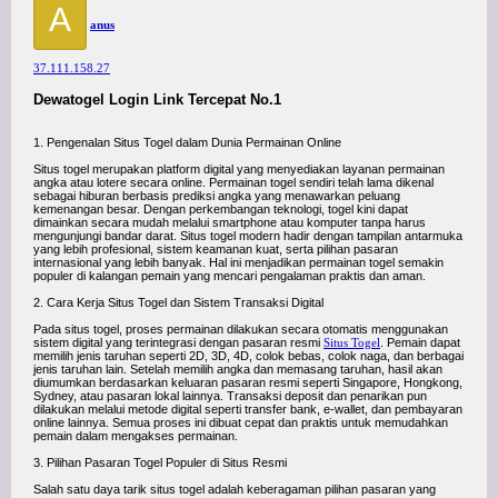
A
anus
37.111.158.27
Dewatogel Login Link Tercepat No.1
1. Pengenalan Situs Togel dalam Dunia Permainan Online
Situs togel merupakan platform digital yang menyediakan layanan permainan
angka atau lotere secara online. Permainan togel sendiri telah lama dikenal
sebagai hiburan berbasis prediksi angka yang menawarkan peluang
kemenangan besar. Dengan perkembangan teknologi, togel kini dapat
dimainkan secara mudah melalui smartphone atau komputer tanpa harus
mengunjungi bandar darat. Situs togel modern hadir dengan tampilan antarmuka
yang lebih profesional, sistem keamanan kuat, serta pilihan pasaran
internasional yang lebih banyak. Hal ini menjadikan permainan togel semakin
populer di kalangan pemain yang mencari pengalaman praktis dan aman.
2. Cara Kerja Situs Togel dan Sistem Transaksi Digital
Pada situs togel, proses permainan dilakukan secara otomatis menggunakan
sistem digital yang terintegrasi dengan pasaran resmi
Situs Togel
. Pemain dapat
memilih jenis taruhan seperti 2D, 3D, 4D, colok bebas, colok naga, dan berbagai
jenis taruhan lain. Setelah memilih angka dan memasang taruhan, hasil akan
diumumkan berdasarkan keluaran pasaran resmi seperti Singapore, Hongkong,
Sydney, atau pasaran lokal lainnya. Transaksi deposit dan penarikan pun
dilakukan melalui metode digital seperti transfer bank, e-wallet, dan pembayaran
online lainnya. Semua proses ini dibuat cepat dan praktis untuk memudahkan
pemain dalam mengakses permainan.
3. Pilihan Pasaran Togel Populer di Situs Resmi
Salah satu daya tarik situs togel adalah keberagaman pilihan pasaran yang