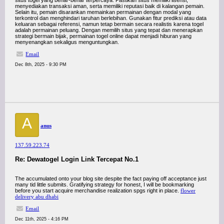
situs togel yang benar-benar terpercaya. Pastikan situs memiliki lisensi,
menyediakan transaksi aman, serta memiliki reputasi baik di kalangan pemain.
Selain itu, pemain disarankan memainkan permainan dengan modal yang
terkontrol dan menghindari taruhan berlebihan. Gunakan fitur prediksi atau data
keluaran sebagai referensi, namun tetap bermain secara realistis karena togel
adalah permainan peluang. Dengan memilih situs yang tepat dan menerapkan
strategi bermain bijak, permainan togel online dapat menjadi hiburan yang
menyenangkan sekaligus menguntungkan.
Email
Dec 8th, 2025 - 9:30 PM
A
anus
137.59.223.74
Re: Dewatogel Login Link Tercepat No.1
The accumulated onto your blog site despite the fact paying off acceptance just
many tid little submits. Gratifying strategy for honest, I will be bookmarking
before you start acquire merchandise realization spgs right in place.
flower
delivery abu dhabi
Email
Dec 11th, 2025 - 4:16 PM