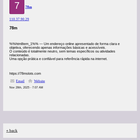
7
78m
110.37.90.29
78m
%%htmlItem_1%% — Um endereço online apresentado de forma clara e
objetiva, oferecendo apenas informações básicas e acessíveis.
O conteúdo é totalmente neutro, sem temas específicos ou atividades
relacionadas.
Uma opção prática e confiável para referência rápida na internet.
https://78mslots.com
Email
Website
Nov 28th, 2025 - 7:07 AM
« back