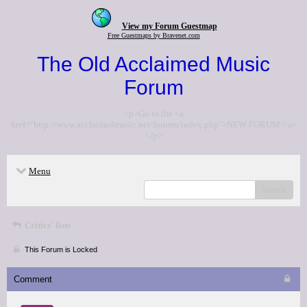
View my Forum Guestmap
Free Guestmaps by Bravenet.com
The Old Acclaimed Music
Forum
<p>Go to the <a
href="http://www.acclaimedmusic.net/forums/index.php">NEW FORUM</a>
</p>
Menu
search
Critics' lists
This Forum is Locked
Comment