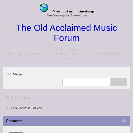
View my Forum Guestmap
Free Guestmaps by Bravenet.com
The Old Acclaimed Music
Forum
<p>Go to the <a
href="http://www.acclaimedmusic.net/forums/index.php">NEW FORUM</a>
</p>
Menu
search
Critics' lists
This Forum is Locked
Comment