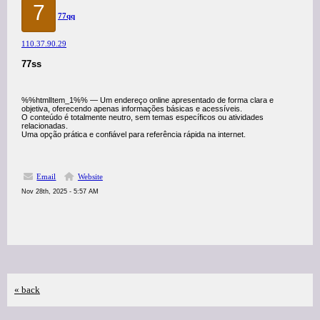
7
77qq
110.37.90.29
77ss
%%htmlItem_1%% — Um endereço online apresentado de forma clara e
objetiva, oferecendo apenas informações básicas e acessíveis.
O conteúdo é totalmente neutro, sem temas específicos ou atividades
relacionadas.
Uma opção prática e confiável para referência rápida na internet.
Email
Website
Nov 28th, 2025 - 5:57 AM
« back