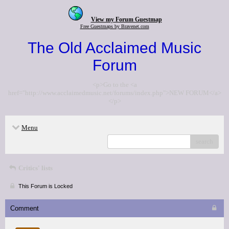
View my Forum Guestmap
Free Guestmaps by Bravenet.com
The Old Acclaimed Music
Forum
<p>Go to the <a
href="http://www.acclaimedmusic.net/forums/index.php">NEW FORUM</a>
</p>
Menu
search
Critics' lists
This Forum is Locked
Comment