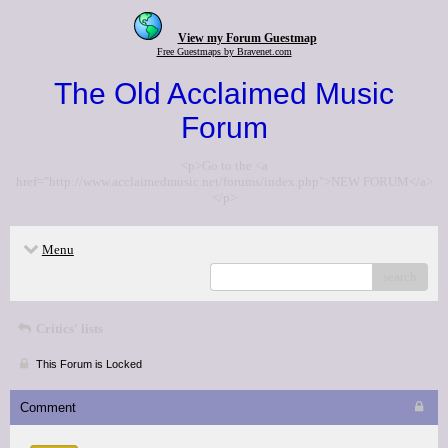
View my Forum Guestmap
Free Guestmaps by Bravenet.com
The Old Acclaimed Music
Forum
<p>Go to the <a
href="http://www.acclaimedmusic.net/forums/index.php">NEW FORUM</a>
</p>
Menu
search
Critics' lists
This Forum is Locked
Comment