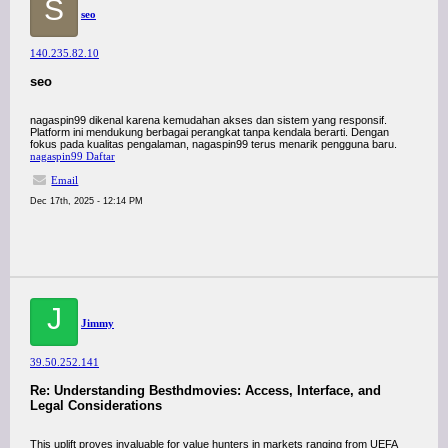
S
seo
140.235.82.10
seo
nagaspin99 dikenal karena kemudahan akses dan sistem yang responsif.
Platform ini mendukung berbagai perangkat tanpa kendala berarti. Dengan
fokus pada kualitas pengalaman, nagaspin99 terus menarik pengguna baru.
nagaspin99 Daftar
Email
Dec 17th, 2025 - 12:14 PM
J
Jimmy
39.50.252.141
Re: Understanding Besthdmovies: Access, Interface, and
Legal Considerations
This uplift proves invaluable for value hunters in markets ranging from UEFA