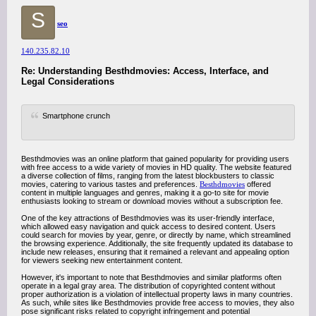
S
seo
140.235.82.10
Re: Understanding Besthdmovies: Access, Interface, and
Legal Considerations
Smartphone crunch
Besthdmovies was an online platform that gained popularity for providing users
with free access to a wide variety of movies in HD quality. The website featured
a diverse collection of films, ranging from the latest blockbusters to classic
movies, catering to various tastes and preferences.
Besthdmovies
offered
content in multiple languages and genres, making it a go-to site for movie
enthusiasts looking to stream or download movies without a subscription fee.
One of the key attractions of Besthdmovies was its user-friendly interface,
which allowed easy navigation and quick access to desired content. Users
could search for movies by year, genre, or directly by name, which streamlined
the browsing experience. Additionally, the site frequently updated its database to
include new releases, ensuring that it remained a relevant and appealing option
for viewers seeking new entertainment content.
However, it's important to note that Besthdmovies and similar platforms often
operate in a legal gray area. The distribution of copyrighted content without
proper authorization is a violation of intellectual property laws in many countries.
As such, while sites like Besthdmovies provide free access to movies, they also
pose significant risks related to copyright infringement and potential