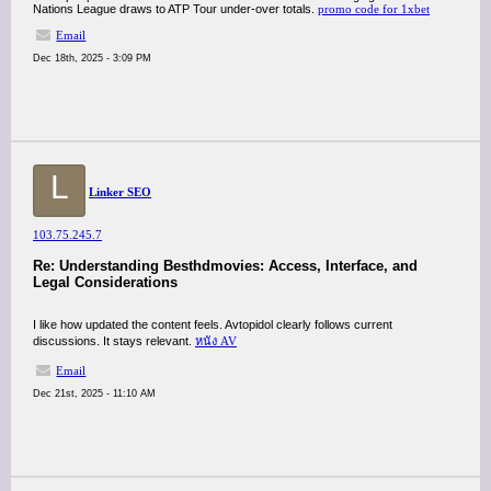
Nations League draws to ATP Tour under-over totals.
promo code for 1xbet
Email
Dec 18th, 2025 - 3:09 PM
L
Linker SEO
103.75.245.7
Re: Understanding Besthdmovies: Access, Interface, and
Legal Considerations
I like how updated the content feels. Avtopidol clearly follows current
discussions. It stays relevant.
หนัง AV
Email
Dec 21st, 2025 - 11:10 AM