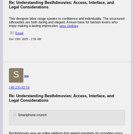
Re: Understanding Besthdmovies: Access, Interface, and
Legal Considerations
This designer latex range speaks to confidence and individuality. The structured
silhouettes are both daring and elegant. A must-have for fashion lovers who
enjoy making a lasting impression.
latex clothing
Email
Dec 15th, 2025 - 2:59 AM
S
seo
140.235.82.10
Re: Understanding Besthdmovies: Access, Interface, and
Legal Considerations
Smartphone crunch
Besthdmovies was an online platform that gained popularity for providing users