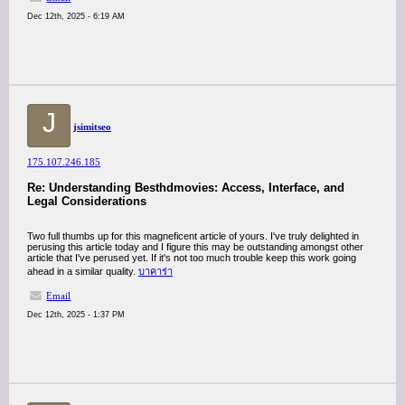
Dec 12th, 2025 - 6:19 AM
J
jsimitseo
175.107.246.185
Re: Understanding Besthdmovies: Access, Interface, and
Legal Considerations
Two full thumbs up for this magneficent article of yours. I've truly delighted in
perusing this article today and I figure this may be outstanding amongst other
article that I've perused yet. If it's not too much trouble keep this work going
ahead in a similar quality.
บาคาร่า
Email
Dec 12th, 2025 - 1:37 PM