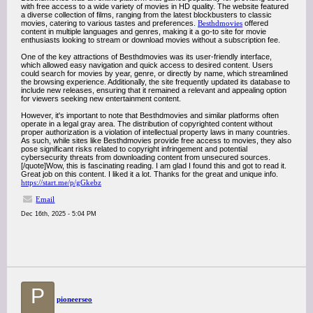
with free access to a wide variety of movies in HD quality. The website featured
a diverse collection of films, ranging from the latest blockbusters to classic
movies, catering to various tastes and preferences.
Besthdmovies
offered
content in multiple languages and genres, making it a go-to site for movie
enthusiasts looking to stream or download movies without a subscription fee.
One of the key attractions of Besthdmovies was its user-friendly interface,
which allowed easy navigation and quick access to desired content. Users
could search for movies by year, genre, or directly by name, which streamlined
the browsing experience. Additionally, the site frequently updated its database to
include new releases, ensuring that it remained a relevant and appealing option
for viewers seeking new entertainment content.
However, it's important to note that Besthdmovies and similar platforms often
operate in a legal gray area. The distribution of copyrighted content without
proper authorization is a violation of intellectual property laws in many countries.
As such, while sites like Besthdmovies provide free access to movies, they also
pose significant risks related to copyright infringement and potential
cybersecurity threats from downloading content from unsecured sources.
[/quote]Wow, this is fascinating reading. I am glad I found this and got to read it.
Great job on this content. I liked it a lot. Thanks for the great and unique info.
https://start.me/p/gGkebz
Email
Dec 16th, 2025 - 5:04 PM
P
pioneerseo