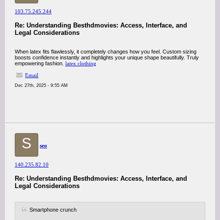
103.75.245.244
Re: Understanding Besthdmovies: Access, Interface, and
Legal Considerations
When latex fits flawlessly, it completely changes how you feel. Custom sizing
boosts confidence instantly and highlights your unique shape beautifully. Truly
empowering fashion.
latex clothing
Email
Dec 27th, 2025 - 9:55 AM
S
seo
140.235.82.10
Re: Understanding Besthdmovies: Access, Interface, and
Legal Considerations
Smartphone crunch