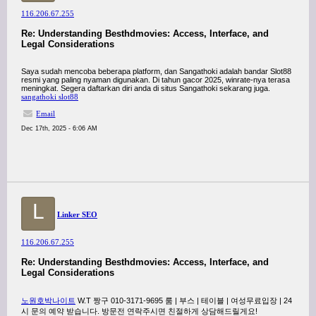
116.206.67.255
Re: Understanding Besthdmovies: Access, Interface, and
Legal Considerations
Saya sudah mencoba beberapa platform, dan Sangathoki adalah bandar Slot88
resmi yang paling nyaman digunakan. Di tahun gacor 2025, winrate-nya terasa
meningkat. Segera daftarkan diri anda di situs Sangathoki sekarang juga.
sangathoki slot88
Email
Dec 17th, 2025 - 6:06 AM
L
Linker SEO
116.206.67.255
Re: Understanding Besthdmovies: Access, Interface, and
Legal Considerations
노원호박나이트
W.T 짱구 010-3171-9695 룸 | 부스 | 테이블 | 여성무료입장 | 24
시 문의 예약 받습니다. 방문전 연락주시면 친절하게 상담해드릴게요!