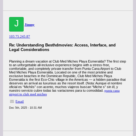
J
Jimmy
103.75.245.87
Re: Understanding Besthdmovies: Access, Interface, and
Legal Considerations
Planning a dream vacation at Club Med Miches Playa Esmeralda? The first step
to an unforgettable all-inclusive experience begins with a stress-free,
comfortable, and completely private transfer from Punta Cana Airport to Club
Med Miches Playa Esmeralda. Located on one of the most pristine and
exclusive beaches in the Dominican Republic, Club Med Miches Playa
Esmeralda is the first Eco-Chic village in the Americas — a hidden paradise that
deserves an arrival as luxurious as the resort itself. (Nota: Aunque el nombre
oficial es “Michès” con acento, muchos viajeros buscan “Miche s” sin él, y
nuestro servicio cubre todas las variaciones para tu comodidad.
punta cana
airport to club med miches
Email
Dec 5th, 2025 - 10:31 AM