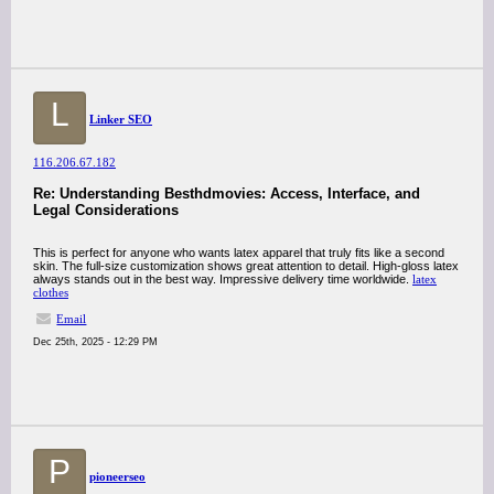
L
Linker SEO
116.206.67.182
Re: Understanding Besthdmovies: Access, Interface, and
Legal Considerations
This is perfect for anyone who wants latex apparel that truly fits like a second
skin. The full-size customization shows great attention to detail. High-gloss latex
always stands out in the best way. Impressive delivery time worldwide.
latex
clothes
Email
Dec 25th, 2025 - 12:29 PM
P
pioneerseo