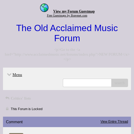
View my Forum Guestmap
Free Guestmaps by Bravenet.com
The Old Acclaimed Music
Forum
<p>Go to the <a
href="http://www.acclaimedmusic.net/forums/index.php">NEW FORUM</a>
</p>
Menu
search
Critics' lists
This Forum is Locked
Comment
View Entire Thread