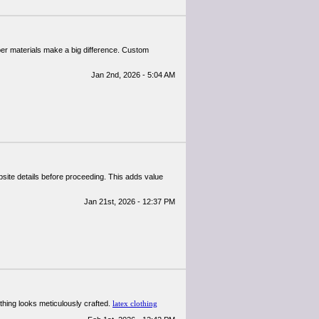
ber materials make a big difference. Custom
Jan 2nd, 2026 - 5:04 AM
site details before proceeding. This adds value
Jan 21st, 2026 - 12:37 PM
hing looks meticulously crafted.
latex clothing