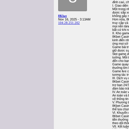
đỉnh cao, c
I. Giao diện
Một trong n
được sắp xế
8Kbet
không gây r
Nov 16, 2025 - 3:13AM
Hơn nữa, 8K
104.28.251.202
truy cập và
mọi nền tản
bất cứ khi n
II. Kho gam
8Kbet Casin
kinh điển n
ứng mọi sở 
Game bài tr
giữ được sự
Slot game đ
tưởng. Mỗi 
đến cho bạn 
Game quay s
thưởng lớn 
Game live c
tương tác t
III. Dịch v
8Kbet Casin
trợ bạn 24/
đảm bảo trả
IV. An toàn 
An toàn và 
vệ thông ti
V. Phương t
8Kbet Casin
thể lựa chọ
VI. Khuyến 
8Kbet Casin
tiền thưởng
theo dõi th
VII. Kết luận