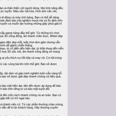
ại và thân thiện với người dùng. Mọi tính năng đều
ực tuyến. Màu sắc hài hòa, hình ảnh sắc nét,
ại di động và máy tính bảng. Bạn có thể dễ dàng
ebsite đảm bảo trải nghiệm mượt mà và ổn định trên
 chuyển và muốn tận hưởng những giây phút giải trí
cấp game hàng đầu thế giới. Từ những trò chơi
ồ họa 3D sống động, âm thanh chân thực, 8Kbet đáp
 giao diện đẹp mắt, luật chơi đơn giản nhưng vẫn
mình để giành chiến thắng.
u, từ cổ điển đến hiện đại, từ thần thoại đến viễn
 Đồ họa 3D sắc nét, âm thanh sống động sẽ mang
ai yêu thích sự hồi hộp và may rủi. Cơ hội trúng
ừ các sòng bài lớn trên thế giới. Bạn sẽ được
ệp, tận tâm và giàu kinh nghiệm luôn sẵn sàng hỗ
ủa bạn sẽ được giải đáp nhanh chóng và hiệu quả,
 bảo mật hiện đại, tiên tiến được áp dụng để bảo
 bảo tính riêng tư và bảo mật tuyệt đối.
rút tiền một cách nhanh chóng và an toàn. Bạn có
gặp bất cứ trở ngại nào.
và thành viên cũ. Từ các phần thưởng chào mừng,
hấp dẫn để tri ân khách hàng. Hãy thường xuyên