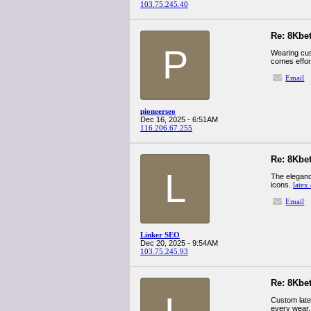
103.75.245.40
Re: 8Kbet
P
Wearing cust
comes effor
Email
pioneerseo
Dec 16, 2025 - 6:51AM
116.206.67.255
Re: 8Kbet
L
The eleganc
icons.
latex
Email
Linker SEO
Dec 20, 2025 - 9:54AM
103.75.245.93
Re: 8Kbet
Custom latex
every wear