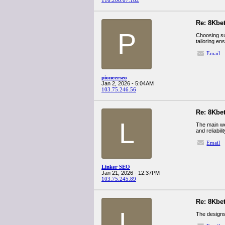
116.206.67.182
Re: 8Kbet
P
Choosing su
tailoring en
Email
pioneerseo
Jan 2, 2026 - 5:04AM
103.75.246.56
Re: 8Kbet
L
The main we
and reliabili
Email
Linker SEO
Jan 21, 2026 - 12:37PM
103.75.245.89
Re: 8Kbet
L
The designs