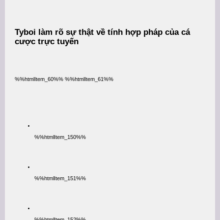
Tyboi làm rõ sự thật về tính hợp pháp của cá
cược trực tuyến
%%htmlItem_60%% %%htmlItem_61%%
%%htmlItem_150%%
%%htmlItem_151%%
%%htmlItem_152%%