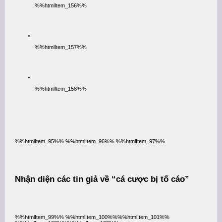
%%htmlItem_156%%
%%htmlItem_157%%
%%htmlItem_158%%
%%htmlItem_95%% %%htmlItem_96%% %%htmlItem_97%%
Nhận diện các tin giả về “cá cược bị tố cáo”
%%htmlItem_99%% %%htmlItem_100%%%%htmlItem_101%%