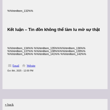
%%htmlItem_132%%
Kết luận – Tin đồn không thể làm lu mờ sự thật
%%htmlItem_134%% %%htmlItem_135%%%%htmlItem_136%%
%%htmlItem_137%% %%htmlItem_138%%%%htmlItem_139%%
%%htmlItem_140%% %%htmlItem_141%% %%htmlItem_142%%
Email
Website
Oct 8th, 2025 - 12:00 PM
« back