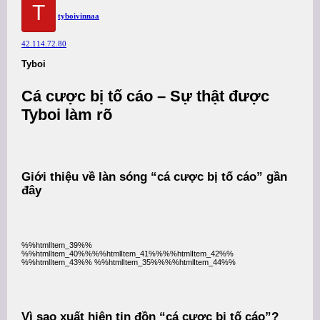
T
tyboivinnaa
42.114.72.80
Tyboi
Cá cược bị tố cáo – Sự thật được
Tyboi làm rõ
Giới thiệu về làn sóng “cá cược bị tố cáo” gần
đây
%%htmlItem_39%%
%%htmlItem_40%%%%htmlItem_41%%%%htmlItem_42%%
%%htmlItem_43%% %%htmlItem_35%%%%htmlItem_44%%
Vì sao xuất hiện tin đồn “cá cược bị tố cáo”?