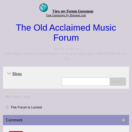
View my Forum Guestmap
Free Guestmaps by Bravenet.com
The Old Acclaimed Music
Forum
<p>Go to the <a
href="http://www.acclaimedmusic.net/forums/index.php">NEW FORUM</a>
</p>
Menu
search
Critics' lists
This Forum is Locked
Comment