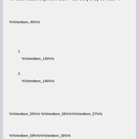
%%htmlItem_46%%
%%htmlItem_145%%
%%htmlItem_146%%
%%htmlItem_55%% %%htmlItem_56%%%%htmlItem_57%%
%%htmlItem_58%%%%htmlItem_36%%