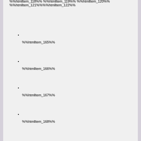
%%htmlItem_118%% %%htmlItem_119%% %%htmlItem_120%%
%%htmlItem_121%%%%htmlItem_122%%
%%htmlItem_165%%
%%htmlItem_166%%
%%htmlItem_167%%
%%htmlItem_168%%