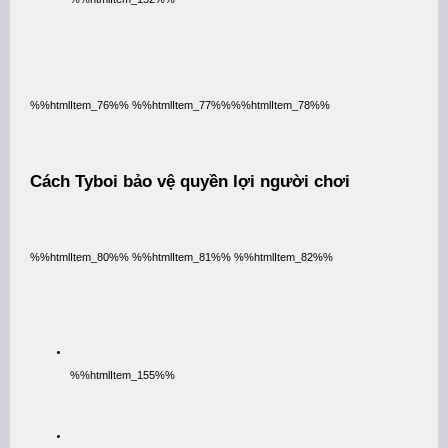
%%htmlItem_76%% %%htmlItem_77%%%%htmlItem_78%%
Cách Tyboi bảo vệ quyền lợi người chơi
%%htmlItem_80%% %%htmlItem_81%% %%htmlItem_82%%
%%htmlItem_155%%