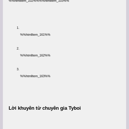
%%htmlItem_102%%%%htmlItem_103%%
%%htmlItem_161%%
%%htmlItem_162%%
%%htmlItem_163%%
Lời khuyên từ chuyên gia Tyboi