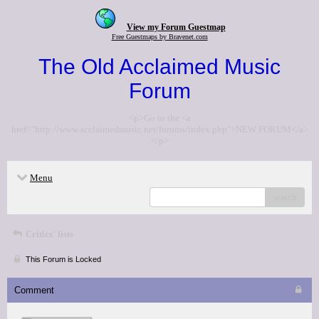
View my Forum Guestmap
Free Guestmaps by Bravenet.com
The Old Acclaimed Music
Forum
<p>Go to the <a
href="http://www.acclaimedmusic.net/forums/index.php">NEW FORUM</a>
</p>
Menu
search
Critics' lists
This Forum is Locked
Comment