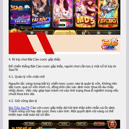
4. Bí kíp chơi Bài Cào cược gấp thếp
Để chiến thắng Bài Cào cược gấp thếp, người chơi cần lưu ý một số bí kíp từ
Sao79:
4.1. Quản lý vốn chặt chẽ
Nguyên tắc vàng trong bất kỳ chiến lược cược nào là quản lý vốn. Không nên
đặt cược quá số vốn mình có, đồng thời cần xác định mức thua tối đa chấp
nhận được. Việc này giúp bạn tránh rơi vào tình trạng thua lỗ nghiêm trọng nếu
chuỗi thua kéo dài.
4.2. Giữ vững tâm lý
Rút Tiền Sao79
Cào với cược gấp thếp đòi hỏi tinh thần kiên nhẫn và ổn định.
Tránh nóng vội hay đặt cược theo cảm tính. Một quyết định vội vàng có thể
khiến bạn mất toàn bộ số tiền.