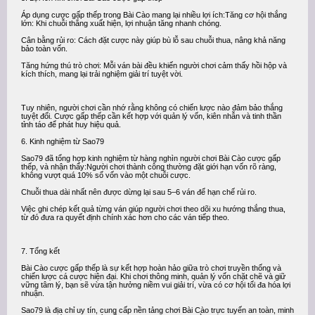
Áp dụng cược gấp thếp trong Bài Cào mang lại nhiều lợi ích:Tăng cơ hội thắng
lớn: Khi chuỗi thắng xuất hiện, lợi nhuận tăng nhanh chóng.
Cân bằng rủi ro: Cách đặt cược này giúp bù lỗ sau chuỗi thua, nâng khả năng
bảo toàn vốn.
Tăng hứng thú trò chơi: Mỗi ván bài đều khiến người chơi cảm thấy hồi hộp và
kích thích, mang lại trải nghiệm giải trí tuyệt vời.
Tuy nhiên, người chơi cần nhớ rằng không có chiến lược nào đảm bảo thắng
tuyệt đối. Cược gấp thếp cần kết hợp với quản lý vốn, kiên nhẫn và tinh thần
tỉnh táo để phát huy hiệu quả.
6. Kinh nghiệm từ Sao79
Sao79 đã tổng hợp kinh nghiệm từ hàng nghìn người chơi Bài Cào cược gấp
thếp, và nhận thấy:Người chơi thành công thường đặt giới hạn vốn rõ ràng,
không vượt quá 10% số vốn vào một chuỗi cược.
Chuỗi thua dài nhất nên được dừng lại sau 5–6 ván để hạn chế rủi ro.
Việc ghi chép kết quả từng ván giúp người chơi theo dõi xu hướng thắng thua,
từ đó đưa ra quyết định chính xác hơn cho các ván tiếp theo.
7. Tổng kết
Bài Cào cược gấp thếp là sự kết hợp hoàn hảo giữa trò chơi truyền thống và
chiến lược cá cược hiện đại. Khi chơi thông minh, quản lý vốn chặt chẽ và giữ
vững tâm lý, bạn sẽ vừa tận hưởng niềm vui giải trí, vừa có cơ hội tối đa hóa lợi
nhuận.
Sao79 là địa chỉ uy tín, cung cấp nền tảng chơi Bài Cào trực tuyến an toàn, minh