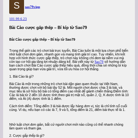
S
sao79vipp
101.99.6.23
Bài Cào cược gấp thếp – Bí kíp từ Sao79
Bài Cào cược gấp thếp – Bí kíp từ Sao79
Trong thế giới các trò chơi bài trực tuyến, Bài Cào luôn là một lựa chọn phổ biến
nhờ luật chơi đơn giản, nhanh gọn và mang tính giải trí cao. Tuy nhiên, khi kết
hợp với hình thức cược gấp thếp, trò chơi này không chỉ đem lại niềm vui mà
còn tạo cơ hội gia tăng lợi nhuận đáng kể. Bài viết này từ
Sao79
sẽ hướng dẫn
bạn cách chơi Bài Cào cược gấp thếp hiệu quả, đồng thời chia sẻ những bí kíp
quan trọng giúp bạn vừa giải trí, vừa tối ưu hóa cơ hội thắng.
1. Bài Cào là gì?
Bài Cào là một trong những trò chơi bài dân gian quen thuộc tại Việt Nam,
thường được chơi với bộ bài tây 52 lá. Mỗi người chơi được chia 3 lá bài, và
mục tiêu là sở hữu bộ bài có tổng điểm cao nhất để giành chiến thắng.Điểm tính:
Các lá bài từ 2 đến 10 được tính theo giá trị mặt số, quân J, Q, K được tính là 10
điểm, và Át (A) được tính là 1 điểm.
Cách tính điểm: Tổng điểm 3 lá bài được lấy hàng đơn vị, tức là chỉ tính số cuối
cùng. Ví dụ, nếu bạn có các lá 7, 9 và 5, tổng điểm là 21, điểm bài thực tế là 1.
Nhờ luật chơi đơn giản, bất cứ người chơi mới nào cũng có thể nhanh chóng
làm quen và tham gia.
2. Cược gấp thếp là gì?