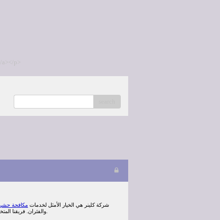
/a></p>
search
شركة كلينر هي الخيار الأمثل لخدمات
مكافحة حشرا
والفئران. فريقنا المتخصص يستخدم تقنيات حديثة ومبيدات آمنة لضمان القضاء التام على الحشرات مع الحفاظ على سلامتك وراحة منزلك.