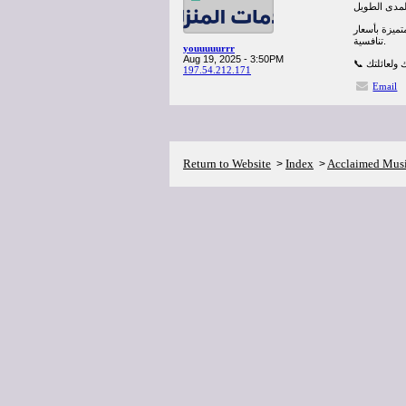
ميزة بأسعار
تنافسية.
youuuuurrr
Aug 19, 2025 - 3:50PM
197.54.212.171
Email
Return to Website
Index
Acclaimed Mus
>
>