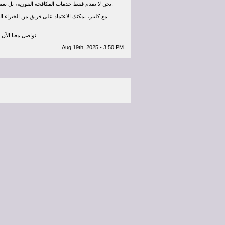
نحن لا نقدم فقط خدمات المكافحة الفورية، بل نعمل على تطبيق حلول وقائية تمنع عودة الحشرات بشكل مستدام، مما يضمن لك بيئة صحية وآمنة على المدى الطويل.
مع كلينر، يمكنك الاعتماد على فريق من الخبراء
📞 تواصل معنا الآن على 0500892799 واحصل على خدمة متميزة في مكافحة حشرات بالرياض لضمان بيئة نظيفة وآمنة لك ولعائلتك.
Aug 19th, 2025 - 3:50 PM