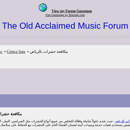
View my Forum Guestmap
Free Guestmaps by Bravenet.com
The Old Acclaimed Music Forum
to the <a href="http://www.acclaimedmusic.net/forums/index.php">NEW FORUM<
مكافحة حشرات بالرياض
Critics' lists
ic
>
>
مكافحة حشرات
ت بالرياض
، حيث نقدم حلولاً شاملة وفعّالة للتخلص من جميع أنواع الحشرات مثل الصراصير، النمل، ا