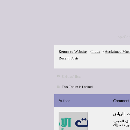
<p>Go 
Return to Website
Index
Acclaimed Mus
>
>
Recent Posts
Critics' lists
This Forum is Locked
Author
Comment
 بالرياض
لبق، البعوض،