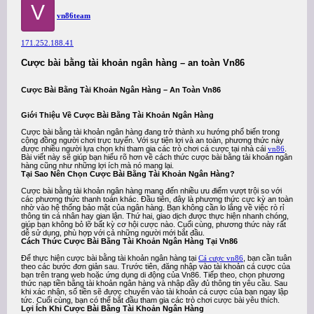
V
vn86team
171.252.188.41
Cược bài bằng tài khoản ngân hàng – an toàn Vn86
Cược Bài Bằng Tài Khoản Ngân Hàng – An Toàn Vn86
Giới Thiệu Về Cược Bài Bằng Tài Khoản Ngân Hàng
Cược bài bằng tài khoản ngân hàng đang trở thành xu hướng phổ biến trong
cộng đồng người chơi trực tuyến. Với sự tiện lợi và an toàn, phương thức này
được nhiều người lựa chọn khi tham gia các trò chơi cá cược tại nhà cái
vn86
.
Bài viết này sẽ giúp bạn hiểu rõ hơn về cách thức cược bài bằng tài khoản ngân
hàng cũng như những lợi ích mà nó mang lại.
Tại Sao Nên Chọn Cược Bài Bằng Tài Khoản Ngân Hàng?
Cược bài bằng tài khoản ngân hàng mang đến nhiều ưu điểm vượt trội so với
các phương thức thanh toán khác. Đầu tiên, đây là phương thức cực kỳ an toàn
nhờ vào hệ thống bảo mật của ngân hàng. Bạn không cần lo lắng về việc rò rỉ
thông tin cá nhân hay gian lận. Thứ hai, giao dịch được thực hiện nhanh chóng,
giúp bạn không bỏ lỡ bất kỳ cơ hội cược nào. Cuối cùng, phương thức này rất
dễ sử dụng, phù hợp với cả những người mới bắt đầu.
Cách Thức Cược Bài Bằng Tài Khoản Ngân Hàng Tại Vn86
Để thực hiện cược bài bằng tài khoản ngân hàng tại
Cá cược vn86
, bạn cần tuân
theo các bước đơn giản sau. Trước tiên, đăng nhập vào tài khoản cá cược của
bạn trên trang web hoặc ứng dụng di động của Vn86. Tiếp theo, chọn phương
thức nạp tiền bằng tài khoản ngân hàng và nhập đầy đủ thông tin yêu cầu. Sau
khi xác nhận, số tiền sẽ được chuyển vào tài khoản cá cược của bạn ngay lập
tức. Cuối cùng, bạn có thể bắt đầu tham gia các trò chơi cược bài yêu thích.
Lợi Ích Khi Cược Bài Bằng Tài Khoản Ngân Hàng