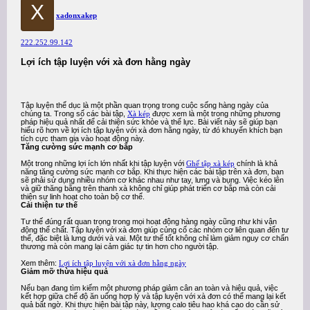
X
xadonxakep
222.252.99.142
Lợi ích tập luyện với xà đơn hằng ngày
Tập luyện thể dục là một phần quan trọng trong cuộc sống hàng ngày của
chúng ta. Trong số các bài tập,
Xà kép
được xem là một trong những phương
pháp hiệu quả nhất để cải thiện sức khỏe và thể lực. Bài viết này sẽ giúp bạn
hiểu rõ hơn về lợi ích tập luyện với xà đơn hằng ngày, từ đó khuyến khích bạn
tích cực tham gia vào hoạt động này.
Tăng cường sức mạnh cơ bắp
Một trong những lợi ích lớn nhất khi tập luyện với
Ghế tập xà kép
chính là khả
năng tăng cường sức mạnh cơ bắp. Khi thực hiện các bài tập trên xà đơn, bạn
sẽ phải sử dụng nhiều nhóm cơ khác nhau như tay, lưng và bụng. Việc kéo lên
và giữ thăng bằng trên thanh xà không chỉ giúp phát triển cơ bắp mà còn cải
thiện sự linh hoạt cho toàn bộ cơ thể.
Cải thiện tư thế
Tư thế đúng rất quan trọng trong mọi hoạt động hàng ngày cũng như khi vận
động thể chất. Tập luyện với xà đơn giúp củng cố các nhóm cơ liên quan đến tư
thế, đặc biệt là lưng dưới và vai. Một tư thế tốt không chỉ làm giảm nguy cơ chấn
thương mà còn mang lại cảm giác tự tin hơn cho người tập.
Xem thêm:
Lợi ích tập luyện với xà đơn hằng ngày
Giảm mỡ thừa hiệu quả
Nếu bạn đang tìm kiếm một phương pháp giảm cân an toàn và hiệu quả, việc
kết hợp giữa chế độ ăn uống hợp lý và tập luyện với xà đơn có thể mang lại kết
quả bất ngờ. Khi thực hiện bài tập này, lượng calo tiêu hao khá cao do cần sử