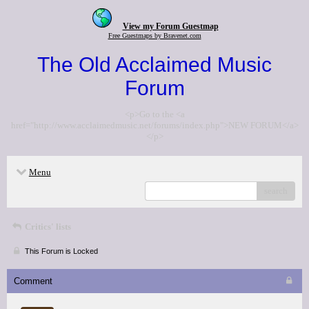
View my Forum Guestmap
Free Guestmaps by Bravenet.com
The Old Acclaimed Music
Forum
<p>Go to the <a
href="http://www.acclaimedmusic.net/forums/index.php">NEW FORUM</a>
</p>
Menu
search
Critics' lists
This Forum is Locked
Comment