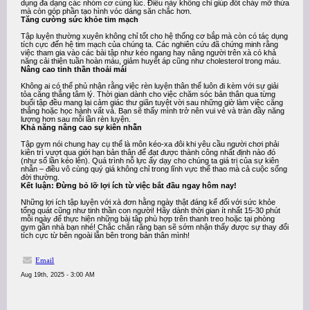
dụng đa dạng các nhóm cơ cùng lúc. Điều này không chỉ giúp đốt cháy mỡ thừa
mà còn góp phần tạo hình vóc dáng săn chắc hơn.
Tăng cường sức khỏe tim mạch
Tập luyện thường xuyên không chỉ tốt cho hệ thống cơ bắp mà còn có tác dụng
tích cực đến hệ tim mạch của chúng ta. Các nghiên cứu đã chứng minh rằng
việc tham gia vào các bài tập như kéo ngang hay nâng người trên xà có khả
năng cải thiện tuần hoàn máu, giảm huyết áp cũng như cholesterol trong máu.
Nâng cao tinh thần thoải mái
Không ai có thể phủ nhận rằng việc rèn luyện thân thể luôn đi kèm với sự giải
tỏa căng thẳng tâm lý. Thời gian dành cho việc chăm sóc bản thân qua từng
buổi tập đều mang lại cảm giác thư giãn tuyệt vời sau những giờ làm việc căng
thẳng hoặc học hành vất vả. Bạn sẽ thấy mình trở nên vui vẻ và tràn đầy năng
lượng hơn sau mỗi lần rèn luyện.
Khả năng nâng cao sự kiên nhẫn
Tập gym nói chung hay cụ thể là môn kéo-xa đôi khi yêu cầu người chơi phải
kiên trì vượt qua giới hạn bản thân để đạt được thành công nhất định nào đó
(như số lần kéo lên). Quá trình nỗ lực ấy dạy cho chúng ta giá trị của sự kiên
nhẫn – điều vô cùng quý giá không chỉ trong lĩnh vực thể thao mà cả cuộc sống
đời thường.
Kết luận: Đừng bỏ lỡ lợi ích từ việc bắt đầu ngay hôm nay!
Những lợi ích tập luyện với xà đơn hằng ngày thật đáng kể đối với sức khỏe
tổng quát cũng như tinh thần con người! Hãy dành thời gian ít nhất 15-30 phút
mỗi ngày để thực hiện những bài tâp phù hợp trên thanh treo hoặc tại phòng
gym gần nhà bạn nhé! Chắc chắn rằng bạn sẽ sớm nhận thấy được sự thay đổi
tích cực từ bên ngoài lẫn bên trong bản thân mình!
Email
Aug 19th, 2025 - 3:00 AM