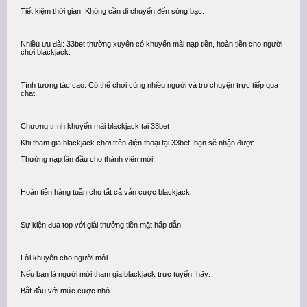
Tiết kiệm thời gian: Không cần di chuyển đến sòng bạc.
Nhiều ưu đãi: 33bet thường xuyên có khuyến mãi nạp tiền, hoàn tiền cho người
chơi blackjack.
Tính tương tác cao: Có thể chơi cùng nhiều người và trò chuyện trực tiếp qua
chat.
Chương trình khuyến mãi blackjack tại 33bet
Khi tham gia blackjack chơi trên điện thoại tại 33bet, bạn sẽ nhận được:
Thưởng nạp lần đầu cho thành viên mới.
Hoàn tiền hàng tuần cho tất cả ván cược blackjack.
Sự kiện đua top với giải thưởng tiền mặt hấp dẫn.
Lời khuyên cho người mới
Nếu bạn là người mới tham gia blackjack trực tuyến, hãy:
Bắt đầu với mức cược nhỏ.