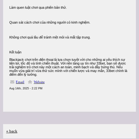
Làm quen luật chơi qua phiên bản thử.
Quan sát cách chơi của những người có kinh nghiệm.
Không chơi quá lâu để tránh mệt mỏi và mất tập trung.
Kết luận
Blackjack chơi trên điện thoại là lựa chọn tuyệt vời cho những ai yêu thích sự
tiện lợi, tốc độ và tính chiến thuật. Với nền tảng uy tín như 33bet, bạn sẽ được
trải nghiệm trò chơi này một cách an toàn, minh bạch và đầy hứng thú. Nếu
muốn vừa giải trí vừa thử sức mình với chiến lược và may mắn, 33bet chính là
điểm đến lý tưởng.
Email
Website
Aug 14th, 2025 - 2:22 PM
« back