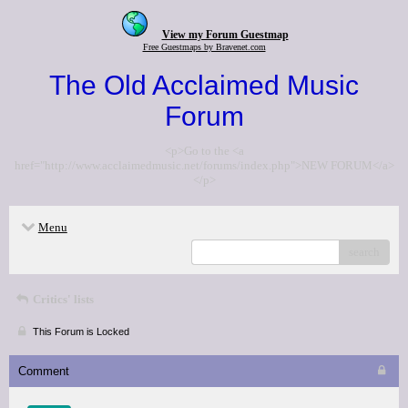
View my Forum Guestmap
Free Guestmaps by Bravenet.com
The Old Acclaimed Music
Forum
<p>Go to the <a
href="http://www.acclaimedmusic.net/forums/index.php">NEW FORUM</a>
</p>
Menu
search
Critics' lists
This Forum is Locked
Comment