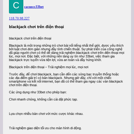
C
cacuocc33bet
118.70.98.227
blackjack chơi trên điện thoại
blackjack chơi trên điện thoại
Blackjack là một trong những trò chơi bài nổi tiếng nhất thế giới, được yêu thích
bởi luật chơi đơn giản nhưng đầy tính chiến thuật. Sự phát triển của công nghệ
đã giúp người chơi có thể dễ dàng trải nghiệm blackjack chơi trên điện thoại mọi
lúc, mọi nơi. Đặc biệt, với những nền tảng uy tín như 33bet, việc tham gia
blackjack trực tuyến vừa tiện lợi, vừa an toàn và đầy hứng khởi.
Blackjack trên điện thoại – Trải nghiệm mọi lúc, mọi nơi
Trước đây, để chơi blackjack, bạn cần đến các sòng bạc truyền thống hoặc
các địa điểm giải trí có bàn blackjack. Nhưng giờ đây, chỉ với một chiếc
smartphone và kết nối internet, bạn đã có thể tham gia ngay các ván blackjack
chơi trên điện thoại.
Các ứng dụng như 33bet cho phép bạn:
Chơi nhanh chóng, không cần cài đặt phức tạp.
Lựa chọn nhiều bàn chơi với mức cược khác nhau.
Trải nghiệm giao diện tối ưu cho màn hình di động.