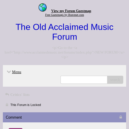
View my Forum Guestmap
Free Guestmaps by Bravenet.com
The Old Acclaimed Music
Forum
<p>Go to the <a
href="http://www.acclaimedmusic.net/forums/index.php">NEW FORUM</a>
</p>
Menu
search
Critics' lists
This Forum is Locked
Comment