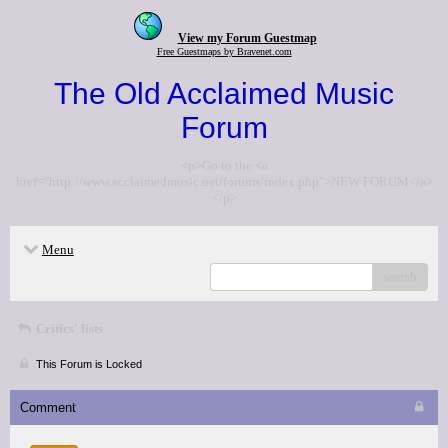
View my Forum Guestmap
Free Guestmaps by Bravenet.com
The Old Acclaimed Music
Forum
<p>Go to the <a
href="http://www.acclaimedmusic.net/forums/index.php">NEW FORUM</a>
</p>
Menu
search
Critics' lists
This Forum is Locked
Comment