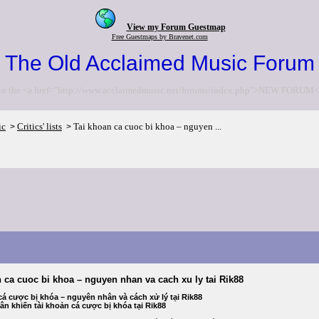
View my Forum Guestmap
Free Guestmaps by Bravenet.com
The Old Acclaimed Music Forum
to the <a href="http://www.acclaimedmusic.net/forums/index.php">NEW FORUM<
ic
Critics' lists
Tai khoan ca cuoc bi khoa – nguyen ...
>
>
 ca cuoc bi khoa – nguyen nhan va cach xu ly tai Rik88
cá cược bị khóa – nguyên nhân và cách xử lý tại Rik88
n khiến tài khoản cá cược bị khóa tại Rik88