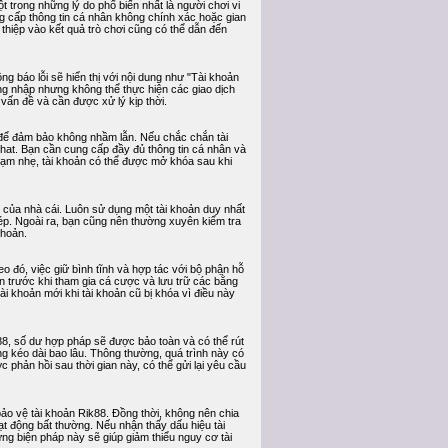
 trong những lý do phổ biến nhất là người chơi vi
g cấp thông tin cá nhân không chính xác hoặc gian
thiệp vào kết quả trò chơi cũng có thể dẫn đến
g báo lỗi sẽ hiển thị với nội dung như "Tài khoản
ăng nhập nhưng không thể thực hiện các giao dịch
vấn đề và cần được xử lý kịp thời.
hập để đảm bảo không nhầm lẫn. Nếu chắc chắn tài
chat. Bạn cần cung cấp đầy đủ thông tin cá nhân và
phạm nhẹ, tài khoản có thể được mở khóa sau khi
h của nhà cái. Luôn sử dụng một tài khoản duy nhất
hép. Ngoài ra, bạn cũng nên thường xuyên kiểm tra
khoản.
eo đó, việc giữ bình tĩnh và hợp tác với bộ phận hỗ
n trước khi tham gia cá cược và lưu trữ các bằng
i khoản mới khi tài khoản cũ bị khóa vì điều này
88, số dư hợp pháp sẽ được bảo toàn và có thể rút
ng kéo dài bao lâu. Thông thường, quá trình này có
phản hồi sau thời gian này, có thể gửi lại yêu cầu
o vệ tài khoản Rik88. Đồng thời, không nên chia
ạt động bất thường. Nếu nhận thấy dấu hiệu tài
ng biện pháp này sẽ giúp giảm thiểu nguy cơ tài