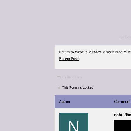
<p>Go 
Return to Website
Index
Acclaimed Mus
>
>
Recent Posts
Critics' lists
This Forum is Locked
Author
Comment
nohu đăn
N