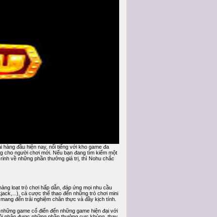
i hàng đầu hiện nay, nổi tiếng với kho game đa
ng cho người chơi mới. Nếu bạn đang tìm kiếm một
i rinh về những phần thưởng giá trị, thì Nohu chắc
 hàng loạt trò chơi hấp dẫn, đáp ứng mọi nhu cầu
ack,...), cá cược thể thao đến những trò chơi mini
mang đến trải nghiệm chân thực và đầy kịch tính.
ừ những game cổ điển đến những game hiện đại với
 hội nhận được những phần thưởng cực khủng, thay