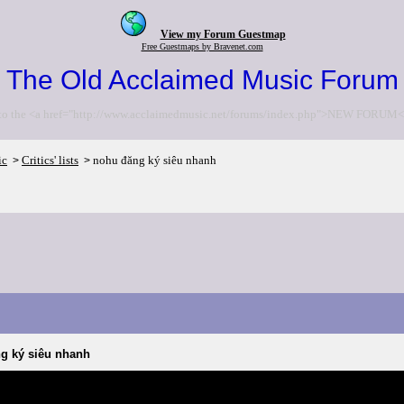
View my Forum Guestmap
Free Guestmaps by Bravenet.com
The Old Acclaimed Music Forum
to the <a href="http://www.acclaimedmusic.net/forums/index.php">NEW FORUM<
ic
Critics' lists
nohu đăng ký siêu nhanh
>
>
g ký siêu nhanh