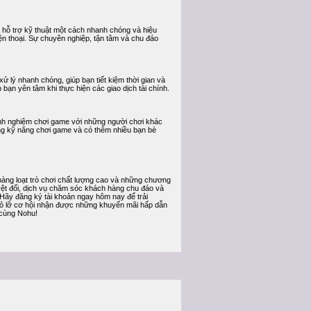
 hỗ trợ kỹ thuật một cách nhanh chóng và hiệu
iện thoại. Sự chuyên nghiệp, tận tâm và chu đáo
ử lý nhanh chóng, giúp bạn tiết kiệm thời gian và
bạn yên tâm khi thực hiện các giao dịch tài chính.
kinh nghiệm chơi game với những người chơi khác
ờng kỹ năng chơi game và có thêm nhiều bạn bè
 hàng loạt trò chơi chất lượng cao và những chương
tuyệt đối, dịch vụ chăm sóc khách hàng chu đáo và
Hãy đăng ký tài khoản ngay hôm nay để trải
g bỏ lỡ cơ hội nhận được những khuyến mãi hấp dẫn
 cùng Nohu!