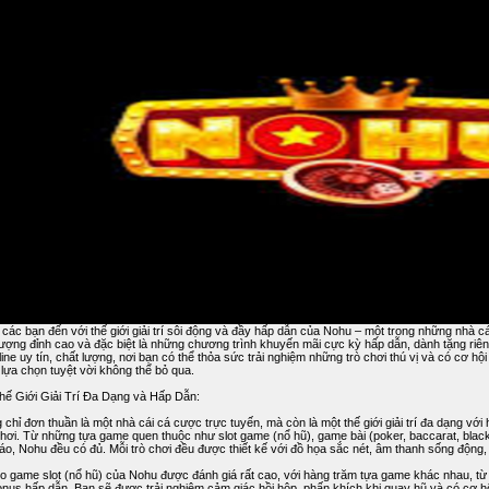
ác bạn đến với thế giới giải trí sôi động và đầy hấp dẫn của Nohu – một trong những nhà cá
lượng đỉnh cao và đặc biệt là những chương trình khuyến mãi cực kỳ hấp dẫn, dành tặng riê
ine uy tín, chất lượng, nơi bạn có thể thỏa sức trải nghiệm những trò chơi thú vị và có cơ hộ
 lựa chọn tuyệt vời không thể bỏ qua.
hế Giới Giải Trí Đa Dạng và Hấp Dẫn:
chỉ đơn thuần là một nhà cái cá cược trực tuyến, mà còn là một thế giới giải trí đa dạng với
hơi. Từ những tựa game quen thuộc như slot game (nổ hũ), game bài (poker, baccarat, blackj
o, Nohu đều có đủ. Mỗi trò chơi đều được thiết kế với đồ họa sắc nét, âm thanh sống động, 
ho game slot (nổ hũ) của Nohu được đánh giá rất cao, với hàng trăm tựa game khác nhau, t
onus hấp dẫn. Bạn sẽ được trải nghiệm cảm giác hồi hộp, phấn khích khi quay hũ và có cơ