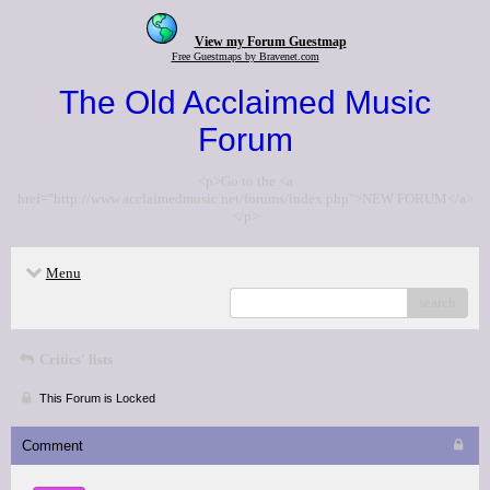
View my Forum Guestmap
Free Guestmaps by Bravenet.com
The Old Acclaimed Music
Forum
<p>Go to the <a
href="http://www.acclaimedmusic.net/forums/index.php">NEW FORUM</a>
</p>
Menu
search
Critics' lists
This Forum is Locked
Comment