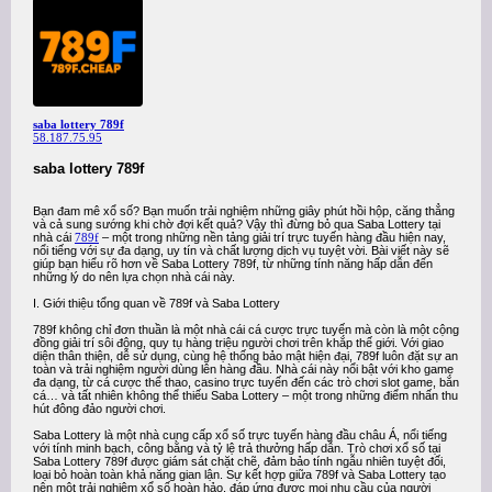
saba lottery 789f
58.187.75.95
saba lottery 789f
Bạn đam mê xổ số? Bạn muốn trải nghiệm những giây phút hồi hộp, căng thẳng
và cả sung sướng khi chờ đợi kết quả? Vậy thì đừng bỏ qua Saba Lottery tại
nhà cái
789f
– một trong những nền tảng giải trí trực tuyến hàng đầu hiện nay,
nổi tiếng với sự đa dạng, uy tín và chất lượng dịch vụ tuyệt vời. Bài viết này sẽ
giúp bạn hiểu rõ hơn về Saba Lottery 789f, từ những tính năng hấp dẫn đến
những lý do nên lựa chọn nhà cái này.
I. Giới thiệu tổng quan về 789f và Saba Lottery
789f không chỉ đơn thuần là một nhà cái cá cược trực tuyến mà còn là một cộng
đồng giải trí sôi động, quy tụ hàng triệu người chơi trên khắp thế giới. Với giao
diện thân thiện, dễ sử dụng, cùng hệ thống bảo mật hiện đại, 789f luôn đặt sự an
toàn và trải nghiệm người dùng lên hàng đầu. Nhà cái này nổi bật với kho game
đa dạng, từ cá cược thể thao, casino trực tuyến đến các trò chơi slot game, bắn
cá… và tất nhiên không thể thiếu Saba Lottery – một trong những điểm nhấn thu
hút đông đảo người chơi.
Saba Lottery là một nhà cung cấp xổ số trực tuyến hàng đầu châu Á, nổi tiếng
với tính minh bạch, công bằng và tỷ lệ trả thưởng hấp dẫn. Trò chơi xổ số tại
Saba Lottery 789f được giám sát chặt chẽ, đảm bảo tính ngẫu nhiên tuyệt đối,
loại bỏ hoàn toàn khả năng gian lận. Sự kết hợp giữa 789f và Saba Lottery tạo
nên một trải nghiệm xổ số hoàn hảo, đáp ứng được mọi nhu cầu của người