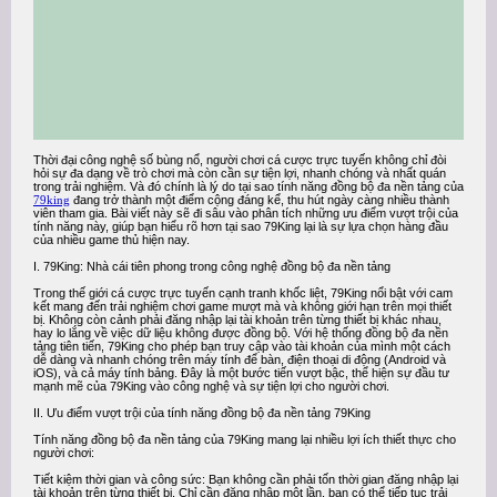
Thời đại công nghệ số bùng nổ, người chơi cá cược trực tuyến không chỉ đòi
hỏi sự đa dạng về trò chơi mà còn cần sự tiện lợi, nhanh chóng và nhất quán
trong trải nghiệm. Và đó chính là lý do tại sao tính năng đồng bộ đa nền tảng của
79king
đang trở thành một điểm cộng đáng kể, thu hút ngày càng nhiều thành
viên tham gia. Bài viết này sẽ đi sâu vào phân tích những ưu điểm vượt trội của
tính năng này, giúp bạn hiểu rõ hơn tại sao 79King lại là sự lựa chọn hàng đầu
của nhiều game thủ hiện nay.
I. 79King: Nhà cái tiên phong trong công nghệ đồng bộ đa nền tảng
Trong thế giới cá cược trực tuyến cạnh tranh khốc liệt, 79King nổi bật với cam
kết mang đến trải nghiệm chơi game mượt mà và không giới hạn trên mọi thiết
bị. Không còn cảnh phải đăng nhập lại tài khoản trên từng thiết bị khác nhau,
hay lo lắng về việc dữ liệu không được đồng bộ. Với hệ thống đồng bộ đa nền
tảng tiên tiến, 79King cho phép bạn truy cập vào tài khoản của mình một cách
dễ dàng và nhanh chóng trên máy tính để bàn, điện thoại di động (Android và
iOS), và cả máy tính bảng. Đây là một bước tiến vượt bậc, thể hiện sự đầu tư
mạnh mẽ của 79King vào công nghệ và sự tiện lợi cho người chơi.
II. Ưu điểm vượt trội của tính năng đồng bộ đa nền tảng 79King
Tính năng đồng bộ đa nền tảng của 79King mang lại nhiều lợi ích thiết thực cho
người chơi:
Tiết kiệm thời gian và công sức: Bạn không cần phải tốn thời gian đăng nhập lại
tài khoản trên từng thiết bị. Chỉ cần đăng nhập một lần, bạn có thể tiếp tục trải