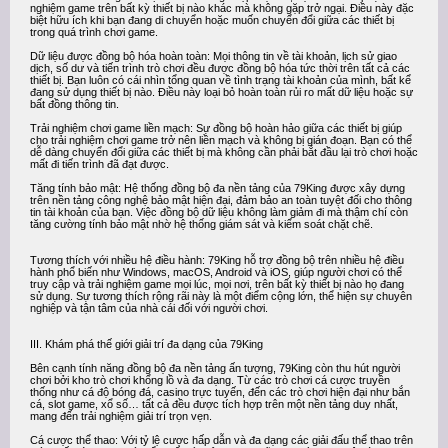
nghiệm game trên bất kỳ thiết bị nào khác mà không gặp trở ngại. Điều này đặc
biệt hữu ích khi bạn đang di chuyển hoặc muốn chuyển đổi giữa các thiết bị
trong quá trình chơi game.
Dữ liệu được đồng bộ hóa hoàn toàn: Mọi thông tin về tài khoản, lịch sử giao
dịch, số dư và tiến trình trò chơi đều được đồng bộ hóa tức thời trên tất cả các
thiết bị. Bạn luôn có cái nhìn tổng quan về tình trạng tài khoản của mình, bất kể
đang sử dụng thiết bị nào. Điều này loại bỏ hoàn toàn rủi ro mất dữ liệu hoặc sự
bất đồng thông tin.
Trải nghiệm chơi game liền mạch: Sự đồng bộ hoàn hảo giữa các thiết bị giúp
cho trải nghiệm chơi game trở nên liền mạch và không bị gián đoạn. Bạn có thể
dễ dàng chuyển đổi giữa các thiết bị mà không cần phải bắt đầu lại trò chơi hoặc
mất đi tiến trình đã đạt được.
Tăng tính bảo mật: Hệ thống đồng bộ đa nền tảng của 79King được xây dựng
trên nền tảng công nghệ bảo mật hiện đại, đảm bảo an toàn tuyệt đối cho thông
tin tài khoản của bạn. Việc đồng bộ dữ liệu không làm giảm đi mà thậm chí còn
tăng cường tính bảo mật nhờ hệ thống giám sát và kiểm soát chặt chẽ.
Tương thích với nhiều hệ điều hành: 79King hỗ trợ đồng bộ trên nhiều hệ điều
hành phổ biến như Windows, macOS, Android và iOS, giúp người chơi có thể
truy cập và trải nghiệm game mọi lúc, mọi nơi, trên bất kỳ thiết bị nào họ đang
sử dụng. Sự tương thích rộng rãi này là một điểm cộng lớn, thể hiện sự chuyên
nghiệp và tận tâm của nhà cái đối với người chơi.
III. Khám phá thế giới giải trí đa dạng của 79King
Bên cạnh tính năng đồng bộ đa nền tảng ấn tượng, 79King còn thu hút người
chơi bởi kho trò chơi khổng lồ và đa dạng. Từ các trò chơi cá cược truyền
thống như cá độ bóng đá, casino trực tuyến, đến các trò chơi hiện đại như bắn
cá, slot game, xổ số… tất cả đều được tích hợp trên một nền tảng duy nhất,
mang đến trải nghiệm giải trí trọn vẹn.
Cá cược thể thao: Với tỷ lệ cược hấp dẫn và đa dạng các giải đấu thể thao trên