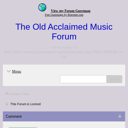
View my Forum Guestmap
Free Guestmaps by Bravenet.com
The Old Acclaimed Music
Forum
<p>Go to the <a
href="http://www.acclaimedmusic.net/forums/index.php">NEW FORUM</a>
</p>
Menu
search
Critics' lists
This Forum is Locked
Comment