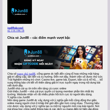
jun88ukcom1
42.116.196.18
Chia sẻ Jun88 – các điểm mạnh vượt bậc
Chia sẻ
trang chủ jun88
, cổng game đc biết đến cùng tổ hợp những mặt hàng
giải trí đẳng cấp, tân tiến và xu hướng. Đến nơi đây, thành viên sẽ được thử sức
Trải Nghiệm những trò chơi: Casino live, game bài, Esport, bắn cá & nổ hũ,… bổ
sung thông báo chi tiết về thiên đàng giải trí trực tuyến ngay trong nội dung bài
viết dưới đây.
Jun88 nhà cái uy tín trên nền tảng cá cược online
Giới thiệu Jun88 – nhà cái trực tuyến có lượng member phần lớn nhất thị
trường. Website nhận về rất nhiều phản hồi tích cực từ người tiêu dùng.
Ý nghĩa của Jun88
Nền tảng game Jun88 đc xây dựng với ý nghĩa gắn kết cộng động thư giãn
online mang người chơi ở khắp thế giới đến gần hơn cùng nhau. Thương hiệu
còn được xây dựng với ý nghĩa tạo ra một kỷ nguyên mới của loài người. Nơi
mà khoa học công nghệ thông báo & các dịch vụ mạng điện tử hiện đại đóng