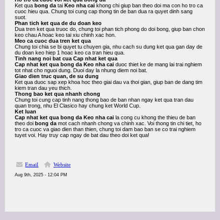
Ket qua
bong da
tai
Keo nha cai
khong chi giup ban theo doi ma con ho tro ca
cuoc hieu qua. Chung toi cung cap thong tin de ban dua ra quyet dinh sang
suot.
Phan tich ket qua de du doan keo
Dua tren ket qua truoc do, chung toi phan tich phong do doi bong, giup ban chon
keo chau A hoac keo tai xiu chinh xac hon.
Meo ca cuoc dua tren ket qua
Chung toi chia se bi quyet tu chuyen gia, nhu cach su dung ket qua gan day de
du doan keo hiep 1 hoac keo ca tran hieu qua.
Tinh nang noi bat cua Cap nhat ket qua
Cap nhat ket qua bong da Keo nha cai
duoc thiet ke de mang lai trai nghiem
tot nhat cho nguoi dung. Duoi day la nhung diem noi bat.
Giao dien truc quan, de su dung
Ket qua duoc sap xep khoa hoc theo giai dau va thoi gian, giup ban de dang tim
kiem tran dau yeu thich.
Thong bao ket qua nhanh chong
Chung toi cung cap tinh nang thong bao de ban nhan ngay ket qua tran dau
quan trong, nhu El Clasico hay chung ket World Cup.
Ket luan
Cap nhat ket qua bong da Keo nha cai
la cong cu khong the thieu de ban
theo doi
bong da
mot cach nhanh chong va chinh xac. Voi thong tin chi tiet, ho
tro ca cuoc va giao dien than thien, chung toi dam bao ban se co trai nghiem
tuyet voi. Hay truy cap ngay de bat dau theo doi ket qua!
Email
Website
Aug 9th, 2025 - 12:04 PM