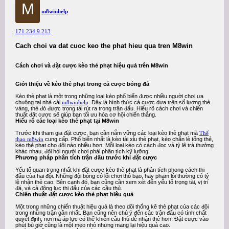
M
m8winhelp
171.234.9.213
Cach choi va dat cuoc keo the phat hieu qua tren M8win
Cách chơi và đặt cược kèo thẻ phạt hiệu quả trên M8win
Giới thiệu về kèo thẻ phạt trong cá cược bóng đá
Kèo thẻ phạt là một trong những loại kèo phổ biến được nhiều người chơi ưa
chuộng tại nhà cái
m8winhelp
. Đây là hình thức cá cược dựa trên số lượng thẻ
vàng, thẻ đỏ được trọng tài rút ra trong trận đấu. Hiểu rõ cách chơi và chiến
thuật đặt cược sẽ giúp bạn tối ưu hóa cơ hội chiến thắng.
Hiểu rõ các loại kèo thẻ phạt tại M8win
Trước khi tham gia đặt cược, bạn cần nắm vững các loại kèo thẻ phạt mà
Thể
thao m8win
cung cấp. Phổ biến nhất là kèo tài xỉu thẻ phạt, kèo chẵn lẻ tổng thẻ,
kèo thẻ phạt cho đội nào nhiều hơn. Mỗi loại kèo có cách đọc và tỷ lệ trả thưởng
khác nhau, đòi hỏi người chơi phải phân tích kỹ lưỡng.
Phương pháp phân tích trận đấu trước khi đặt cược
Yếu tố quan trọng nhất khi đặt cược kèo thẻ phạt là phân tích phong cách thi
đấu của hai đội. Những đội bóng có lối chơi thô bạo, hay phạm lỗi thường có tỷ
lệ nhận thẻ cao. Bên cạnh đó, bạn cũng cần xem xét đến yếu tố trọng tài, vị trí
đá, và cả động lực thi đấu của các cầu thủ.
Chiến thuật đặt cược kèo thẻ phạt hiệu quả
Một trong những chiến thuật hiệu quả là theo dõi thống kê thẻ phạt của các đội
trong những trận gần nhất. Bạn cũng nên chú ý đến các trận đấu có tính chất
quyết định, nơi mà áp lực có thể khiến cầu thủ dễ nhận thẻ hơn. Đặt cược vào
phút bù giờ cũng là một mẹo nhỏ nhưng mang lại hiệu quả cao.